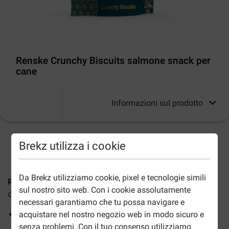
Renske Crunchy Biscuits salmone snack per
cane
Informazioni sul prodotto
2-5gg lavorativi stimati per la consegna salvo altre indicazioni
Brekz utilizza i cookie
Da Brekz utilizziamo cookie, pixel e tecnologie simili
Renske Crunchy Biscuits al salmone
è uno snack
sul nostro sito web. Con i cookie assolutamente
delizioso, sano e croccante per il tuo cane.
necessari garantiamo che tu possa navigare e
Con olio di salmone e un alto contenuto di acidi grassi
acquistare nel nostro negozio web in modo sicuro e
omega 3 e omega 6
senza problemi. Con il tuo consenso utilizziamo