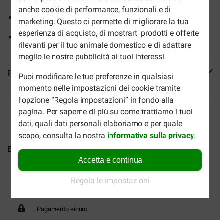
anche cookie di performance, funzionali e di
Arricchito con vitamine, minerali e prebiotici
marketing. Questo ci permette di migliorare la tua
esperienza di acquisto, di mostrarti prodotti e offerte
Senza glutine e 100% naturale
rilevanti per il tuo animale domestico e di adattare
meglio le nostre pubblicità ai tuoi interessi.
Più informazioni
Puoi modificare le tue preferenze in qualsiasi
momento nelle impostazioni dei cookie tramite
l'opzione “Regola impostazioni” in fondo alla
pagina. Per saperne di più su come trattiamo i tuoi
dati, quali dati personali elaboriamo e per quale
scopo, consulta la nostra
informativa sulla privacy
.
Brekz Snacks - Trainers di...
Brekz Snacks - Trainers di...
B
Accetta e continua
Regola le impostazioni
Fino al 40% in meno
Spedizione gratuita da 89
€
Pagamento sicuro