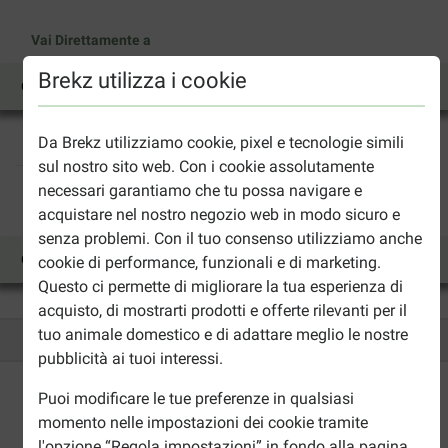
Vai Direttamente a
Brekz utilizza i cookie
Cucciolo
Adulto
Senior
Light
Snacks
Da Brekz utilizziamo cookie, pixel e tecnologie simili
Gatto
sul nostro sito web. Con i cookie assolutamente
necessari garantiamo che tu possa navigare e
Vai Direttamente a
acquistare nel nostro negozio web in modo sicuro e
senza problemi. Con il tuo consenso utilizziamo anche
Cibo per gatti
cookie di performance, funzionali e di marketing.
Questo ci permette di migliorare la tua esperienza di
acquisto, di mostrarti prodotti e offerte rilevanti per il
tuo animale domestico e di adattare meglio le nostre
pubblicità ai tuoi interessi.
Fino al 40% in meno
Spedizione gratuita da 89
€
Puoi modificare le tue preferenze in qualsiasi
Pagamento sicuro
momento nelle impostazioni dei cookie tramite
l'opzione “Regola impostazioni” in fondo alla pagina.