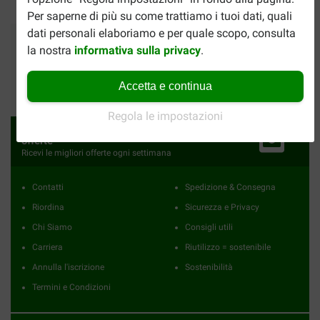
Per saperne di più su come trattiamo i tuoi dati, quali
dati personali elaboriamo e per quale scopo, consulta
Pagamento
Affidabile
Spediamo con
la nostra
informativa sulla privacy
.
Accetta e continua
3654
recensioni
Regola le impostazioni
Sì, voglio ricevere informazioni sulle
offerte
Ricevi le migliori offerte ogni settimana
Contatti
Spedizione & Consegna
Riordina
Sicurezza e Privacy
Chi Siamo
Consigli utili
Carriera
Riutilizzo = sostenibile
Annulla l'iscrizione
Sostenibilità
Termini e Condizioni