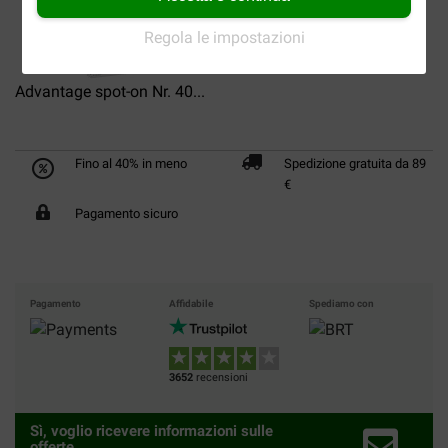
Regola le impostazioni
Advantage spot-on Nr. 40...
Fino al 40% in meno
Spedizione gratuita da 89
€
Pagamento sicuro
Pagamento
Affidabile
Spediamo con
3652
recensioni
Sì, voglio ricevere informazioni sulle
offerte