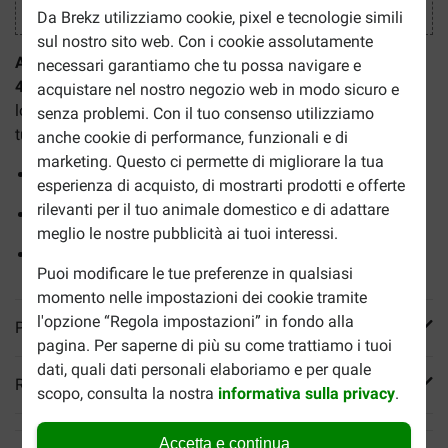
Da Brekz utilizziamo cookie, pixel e tecnologie simili
sul nostro sito web. Con i cookie assolutamente
Advantage spot-on Nr. 80 antiparassitario per gatti (oltre
necessari garantiamo che tu possa navigare e
4 kg)
è un agente ad azione rapida che uccide le pulci e le
acquistare nel nostro negozio web in modo sicuro e
loro larve e impedisce loro di annidarsi nella pelliccia del
senza problemi. Con il tuo consenso utilizziamo
tuo gatto.
anche cookie di performance, funzionali e di
marketing. Questo ci permette di migliorare la tua
Trattamento senza stress
esperienza di acquisto, di mostrarti prodotti e offerte
rilevanti per il tuo animale domestico e di adattare
Funziona entro 24 ore
meglio le nostre pubblicità ai tuoi interessi.
4 pipette per scatola
Puoi modificare le tue preferenze in qualsiasi
momento nelle impostazioni dei cookie tramite
l'opzione “Regola impostazioni” in fondo alla
Più informazioni
pagina. Per saperne di più su come trattiamo i tuoi
dati, quali dati personali elaboriamo e per quale
Reviews
scopo, consulta la nostra
informativa sulla privacy
.
Accetta e continua