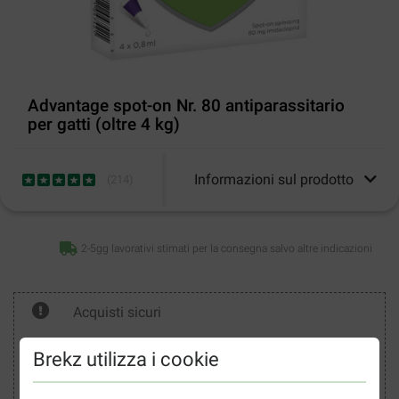
Advantage spot-on Nr. 80 antiparassitario
per gatti (oltre 4 kg)
Informazioni sul prodotto
(
214
)
2-5gg lavorativi stimati per la consegna salvo altre indicazioni
Acquisti sicuri
Brekz utilizza i cookie