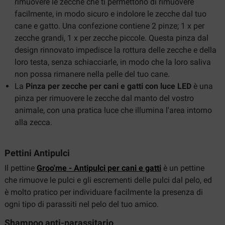
rimuovere le zecche che ti permettono di rimuovere
facilmente, in modo sicuro e indolore le zecche dal tuo
cane e gatto. Una confezione contiene 2 pinze; 1 x per
zecche grandi, 1 x per zecche piccole. Questa pinza dal
design rinnovato impedisce la rottura delle zecche e della
loro testa, senza schiacciarle, in modo che la loro saliva
non possa rimanere nella pelle del tuo cane.
La
Pinza per zecche per cani e gatti con luce LED
è una
pinza per rimuovere le zecche dal manto del vostro
animale, con una pratica luce che illumina l'area intorno
alla zecca.
Pettini Antipulci
Il pettine
Groo'me - Antipulci per cani e gatti
è un pettine
che rimuove le pulci e gli escrementi delle pulci dal pelo, ed
è molto pratico per individuare facilmente la presenza di
ogni tipo di parassiti nel pelo del tuo amico.
Shampoo anti-parassitario