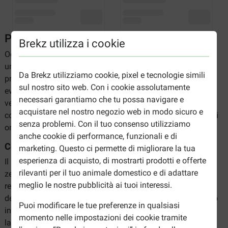
Prodotti contro le zecche nel cane
Brekz utilizza i cookie
Ogni cane prima o poi si troverà con questo problema:
un'infestazione di
zecche
. Da Brekz puoi trovare diversi
Da Brekz utilizziamo cookie, pixel e tecnologie simili
prodotti per aiutarti a combattere questi parassiti. Per
sul nostro sito web. Con i cookie assolutamente
evitare che il tuo cane sia infastidito da pruriti o bruciori, o
necessari garantiamo che tu possa navigare e
venga infettato da malattie trasmesse dalle zecche, puoi
acquistare nel nostro negozio web in modo sicuro e
combattere le zecche con i prodotti che puoi ordinare da noi
senza problemi. Con il tuo consenso utilizziamo
online.
anche cookie di performance, funzionali e di
Collari Scalibor
marketing. Questo ci permette di migliorare la tua
esperienza di acquisto, di mostrarti prodotti e offerte
Il Collare Scalibor per cane è un collare per combattere
rilevanti per il tuo animale domestico e di adattare
zecche, mosche e zanzare, e che ne previene la
meglio le nostre pubblicità ai tuoi interessi.
reinfestazione. Il principio attivo di questo collare è la
deltametrina, e il suo effetto dura 5-6 mesi. Questo prodotto
Puoi modificare le tue preferenze in qualsiasi
inodore previene che insetti come le mosche della sabbia o
momento nelle impostazioni dei cookie tramite
la filaria succhino il sangue del tuo cane, e allontana le