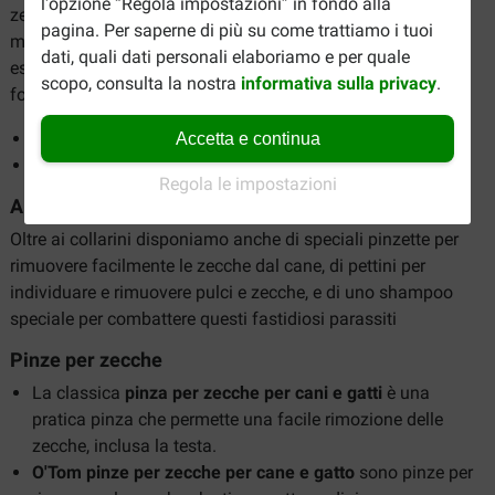
l'opzione “Regola impostazioni” in fondo alla
zecche. In questo modo il collare protegge il tuo cane dalle
pagina. Per saperne di più su come trattiamo i tuoi
malattie causate da questi parassiti. Questo collare può
dati, quali dati personali elaboriamo e per quale
essere adattato al collo del cane ed è disponibile in due
scopo, consulta la nostra
informativa sulla privacy
.
formati a seconda della taglia del cane.
Collare Scalibor Small/Medium per cane
Accetta e continua
Collare Scalibor Large per cane
Regola le impostazioni
Altri prodotti contro le zecche
Oltre ai collarini disponiamo anche di speciali pinzette per
rimuovere facilmente le zecche dal cane, di pettini per
individuare e rimuovere pulci e zecche, e di uno shampoo
speciale per combattere questi fastidiosi parassiti
Pinze per zecche
La classica
pinza per zecche per cani e gatti
è una
pratica pinza che permette una facile rimozione delle
zecche, inclusa la testa.
O'Tom pinze per zecche per cane e gatto
sono pinze per