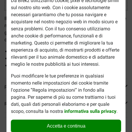
Da Brekz utilizziamo cookie, pixel e tecnologie simili
sul nostro sito web. Con i cookie assolutamente
necessari garantiamo che tu possa navigare e
Il
supplemento Flexadin Plus (oltre 10 kg)
è un integratore
acquistare nel nostro negozio web in modo sicuro e
nutrizionale per cani di taglia media (10-30 kg) e di taglia
senza problemi. Con il tuo consenso utilizziamo
grande (oltre 30 kg) per il sostegno delle articolazioni in
anche cookie di performance, funzionali e di
caso di artrosi (osteoartrite).
marketing. Questo ci permette di migliorare la tua
esperienza di acquisto, di mostrarti prodotti e offerte
Compresse masticabili gustose e morbide
rilevanti per il tuo animale domestico e di adattare
Con glucosammina e condroitina
meglio le nostre pubblicità ai tuoi interessi.
Favorisce il metabolismo delle articolazioni
Puoi modificare le tue preferenze in qualsiasi
momento nelle impostazioni dei cookie tramite
Più informazioni
l'opzione “Regola impostazioni” in fondo alla
pagina. Per saperne di più su come trattiamo i tuoi
Reviews
dati, quali dati personali elaboriamo e per quale
scopo, consulta la nostra
informativa sulla privacy
.
Accetta e continua