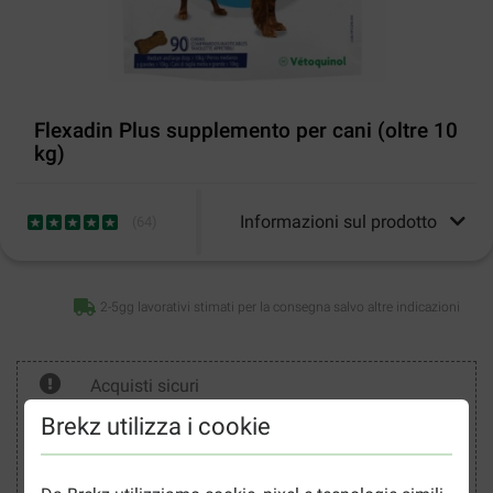
Flexadin Plus supplemento per cani (oltre 10
kg)
Informazioni sul prodotto
(
64
)
2-5gg lavorativi stimati per la consegna salvo altre indicazioni
Acquisti sicuri
Brekz utilizza i cookie