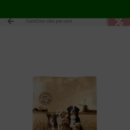
CaroCroc cibo per cani