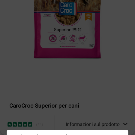
CaroCroc Superior per cani
Informazioni sul prodotto
(
24
)