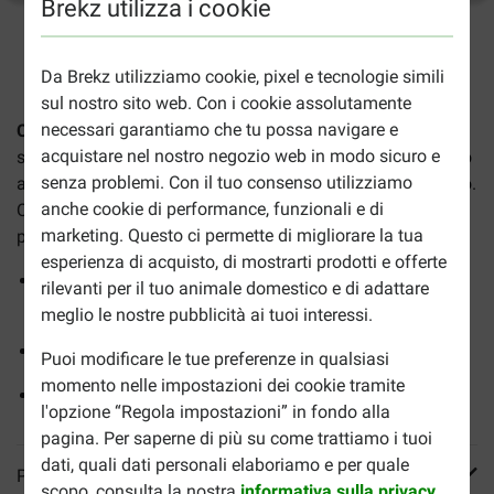
Brekz utilizza i cookie
2-5gg lavorativi stimati per la consegna salvo altre indicazioni
Da Brekz utilizziamo cookie, pixel e tecnologie simili
sul nostro sito web. Con i cookie assolutamente
necessari garantiamo che tu possa navigare e
CaroCroc Superior
è un alimento secco ipoallergenico
acquistare nel nostro negozio web in modo sicuro e
studiato per sostenere la funzione gastrointestinale del tuo
senza problemi. Con il tuo consenso utilizziamo
amico a quattro zampe con un apparato digerente delicato.
anche cookie di performance, funzionali e di
Queste crocchette sono prive di glutine di frumento e
marketing. Questo ci permette di migliorare la tua
preparate, tra l'altro, con carne fresca di agnello.
esperienza di acquisto, di mostrarti prodotti e offerte
Crocchette facilmente digeribili, favoriscono una
rilevanti per il tuo animale domestico e di adattare
digestione sana
meglio le nostre pubblicità ai tuoi interessi.
Ipoallergenico, senza glutine di frumento
Puoi modificare le tue preferenze in qualsiasi
momento nelle impostazioni dei cookie tramite
Un pasto gustoso e completo
l'opzione “Regola impostazioni” in fondo alla
pagina. Per saperne di più su come trattiamo i tuoi
dati, quali dati personali elaboriamo e per quale
Più informazioni
scopo, consulta la nostra
informativa sulla privacy
.