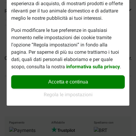
esperienza di acquisto, di mostrarti prodotti e offerte
rilevanti per il tuo animale domestico e di adattare
Reviews
meglio le nostre pubblicità ai tuoi interessi.
Puoi modificare le tue preferenze in qualsiasi
momento nelle impostazioni dei cookie tramite
l'opzione “Regola impostazioni” in fondo alla
pagina. Per saperne di più su come trattiamo i tuoi
Cat Mate 33501 pompa per...
Ciotola Exqi Slowfeeder per...
dati, quali dati personali elaboriamo e per quale
scopo, consulta la nostra
informativa sulla privacy
.
Fino al 40% in meno
Spedizione gratuita da 89
Accetta e continua
€
Regola le impostazioni
Pagamento sicuro
Pagamento
Affidabile
Spediamo con