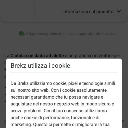
Informazioni sul prodotto
2-5gg lavorativi stimati per la consegna salvo altre indicazioni
La
Ciotola con dado ad alette
é un pratico contenitore per
cibo o acqua con una vite a farfalla, in modo che possa
Brekz utilizza i cookie
essere fissata all'interno di una gabbia per roditori o uccelli
oppure alla gabbia da interno del tuo cane.
Da Brekz utilizziamo cookie, pixel e tecnologie simili
Per cibi e bevande
sul nostro sito web. Con i cookie assolutamente
Ideale da appendere nella gabbia
necessari garantiamo che tu possa navigare e
Realizzata in acciaio inox
acquistare nel nostro negozio web in modo sicuro e
senza problemi. Con il tuo consenso utilizziamo
anche cookie di performance, funzionali e di
Più informazioni
marketing. Questo ci permette di migliorare la tua