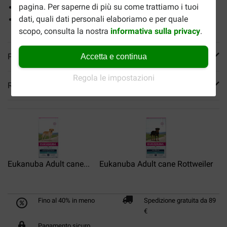
pagina. Per saperne di più su come trattiamo i tuoi
Sviluppato da esperti
dati, quali dati personali elaboriamo e per quale
Per una salute ottimale
scopo, consulta la nostra
informativa sulla privacy
.
Più informazioni
Accetta e continua
Regola le impostazioni
Reviews
Eukanuba Adult cane...
Eukanuba Adult cane Rottweiler
E
Fino al 40% in meno
Spedizione gratuita da 89
€
Pagamento sicuro