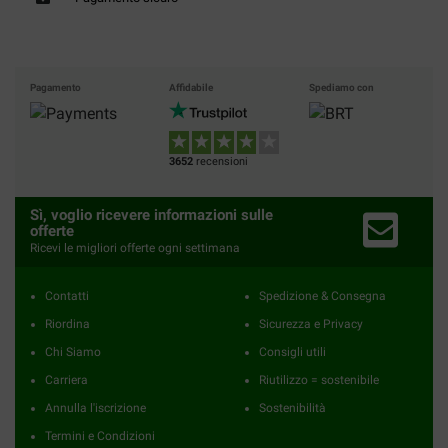
Pagamento
Affidabile
Spediamo con
3652
recensioni
Sì, voglio ricevere informazioni sulle
offerte
Ricevi le migliori offerte ogni settimana
Contatti
Spedizione & Consegna
Riordina
Sicurezza e Privacy
Chi Siamo
Consigli utili
Carriera
Riutilizzo = sostenibile
Annulla l'iscrizione
Sostenibilità
Termini e Condizioni