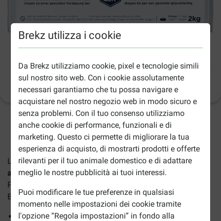
Brekz utilizza i cookie
Eukanuba Adult cane Jack Russell Terriër
Da Brekz utilizziamo cookie, pixel e tecnologie simili
sul nostro sito web. Con i cookie assolutamente
Informazioni sul prodotto
(
16
)
necessari garantiamo che tu possa navigare e
acquistare nel nostro negozio web in modo sicuro e
senza problemi. Con il tuo consenso utilizziamo
2-5gg lavorativi stimati per la consegna salvo altre indicazioni
anche cookie di performance, funzionali e di
marketing. Questo ci permette di migliorare la tua
esperienza di acquisto, di mostrarti prodotti e offerte
rilevanti per il tuo animale domestico e di adattare
Le crocchette
Eukanuba per Cane Jack Russell Terrier
meglio le nostre pubblicità ai tuoi interessi.
adulto
sono adatte ai cani delle razze Jack Russell Terrier,
Parson Russell Terrier, Fox Terrier a pelo liscio o ruvido, e
Puoi modificare le tue preferenze in qualsiasi
Border Terrier a partire da 1 anno di età.
momento nelle impostazioni dei cookie tramite
l'opzione “Regola impostazioni” in fondo alla
Ricco di proteine