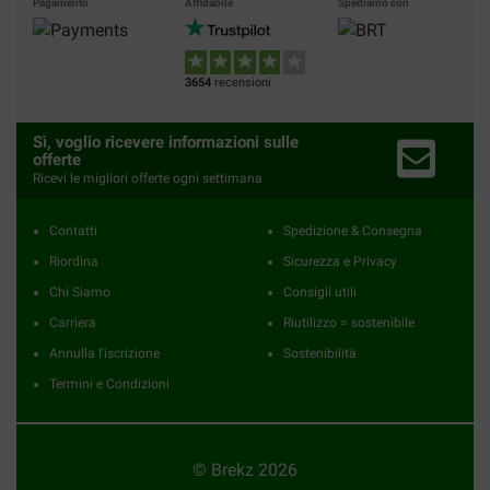
Pagamento
Affidabile
Spediamo con
3654
recensioni
Sì, voglio ricevere informazioni sulle
offerte
Ricevi le migliori offerte ogni settimana
Contatti
Spedizione & Consegna
Riordina
Sicurezza e Privacy
Chi Siamo
Consigli utili
Carriera
Riutilizzo = sostenibile
Annulla l'iscrizione
Sostenibilità
Termini e Condizioni
© Brekz 2026