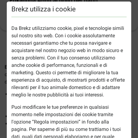
Eukanuba Adult al pollo per gatto
Brekz utilizza i cookie
Informazioni sul prodotto
(
27
)
Da Brekz utilizziamo cookie, pixel e tecnologie simili
sul nostro sito web. Con i cookie assolutamente
necessari garantiamo che tu possa navigare e
2-5gg lavorativi stimati per la consegna salvo altre indicazioni
acquistare nel nostro negozio web in modo sicuro e
senza problemi. Con il tuo consenso utilizziamo
anche cookie di performance, funzionali e di
Eukanuba Adult al pollo per gatto
è una crocchetta
marketing. Questo ci permette di migliorare la tua
completa e bilanciata per gatti adulti a partire da un anno
esperienza di acquisto, di mostrarti prodotti e offerte
di età. Questo alimento secco garantisce:
rilevanti per il tuo animale domestico e di adattare
Il mantenimento di un equilibrio naturale, che favorisce
meglio le nostre pubblicità ai tuoi interessi.
la salute del tratto urinario grazie al basso PH e minime
Puoi modificare le tue preferenze in qualsiasi
quantità di magnesio
momento nelle impostazioni dei cookie tramite
Un pelo lucido e una pelle sana
l'opzione “Regola impostazioni” in fondo alla
Un buon funzionamento del tratto intestinale
pagina. Per saperne di più su come trattiamo i tuoi
dati, quali dati personali elaboriamo e per quale