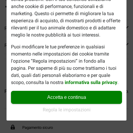
anche cookie di performance, funzionali e di
Favorisce la salute della pelle e del pelo.
marketing. Questo ci permette di migliorare la tua
esperienza di acquisto, di mostrarti prodotti e offerte
rilevanti per il tuo animale domestico e di adattare
Più informazioni
meglio le nostre pubblicità ai tuoi interessi.
Reviews
Puoi modificare le tue preferenze in qualsiasi
momento nelle impostazioni dei cookie tramite
l'opzione “Regola impostazioni” in fondo alla
pagina. Per saperne di più su come trattiamo i tuoi
dati, quali dati personali elaboriamo e per quale
scopo, consulta la nostra
informativa sulla privacy
.
Farm Food HE cibo per cani...
Farm Food HE Classic cibo...
Accetta e continua
Regola le impostazioni
Fino al 40% in meno
Spedizione gratuita da 89
€
Pagamento sicuro