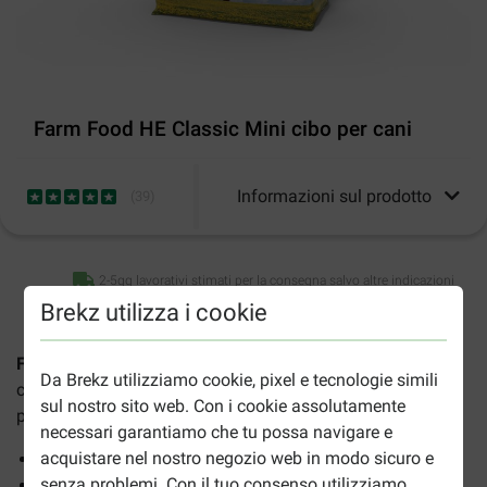
Farm Food HE Classic Mini cibo per cani
Informazioni sul prodotto
(
39
)
2-5gg lavorativi stimati per la consegna salvo altre indicazioni
Brekz utilizza i cookie
Farm Food HE Classic Mini per cane
è un alimento secco
Da Brekz utilizziamo cookie, pixel e tecnologie simili
completo e ricco di energia per i cuccioli e per i cani di
sul nostro sito web. Con i cookie assolutamente
piccola taglia.
necessari garantiamo che tu possa navigare e
acquistare nel nostro negozio web in modo sicuro e
Crocchette di piccole dimensioni facili da assorbire
senza problemi. Con il tuo consenso utilizziamo
Privo di aromi, coloranti e conservanti artificiali