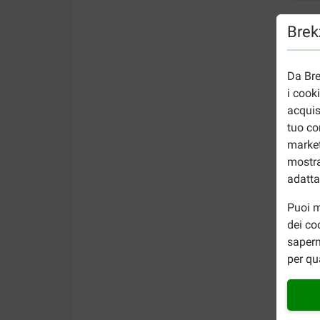
Brekz
Da Bre
i cook
acquis
tuo co
market
mostra
adatta
Puoi m
dei co
sapern
per qu