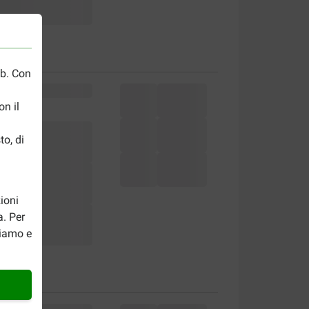
eb. Con
n il
to, di
ioni
a. Per
riamo e