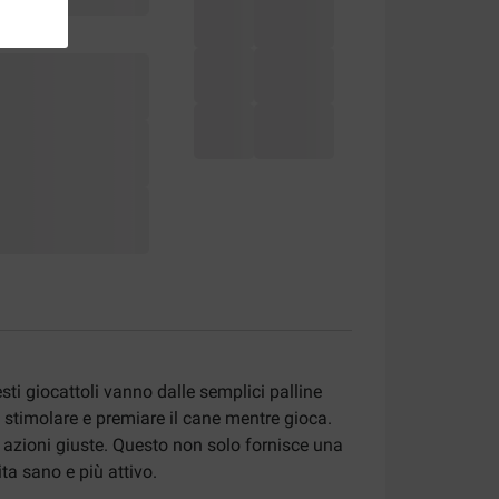
ti giocattoli vanno dalle semplici palline
i stimolare e premiare il cane mentre gioca.
 azioni giuste. Questo non solo fornisce una
ta sano e più attivo.