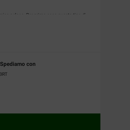
amico peloso. Per prima cosa questo tipo di
vello attivo e all'erta. Inoltre i giocattoli
one di masticare, ad esempio, mobili o scarpe,
romuovono uno stile di vita sano. Giocando e
rtimento ed acquista ora Giocattoli snack per
Spediamo con
are. Mostragli come funzionano ed incoraggialo
 cane. Ricompense troppo grandi possono
.
nterno del giocattolo.