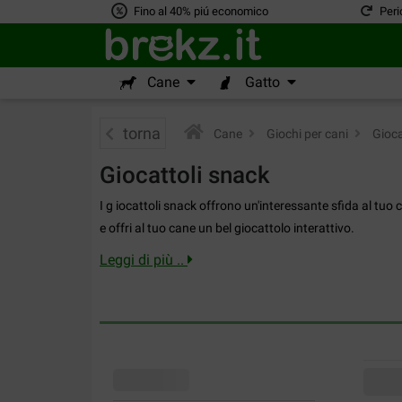
Fino al 40% piú economico
Peri
Cane
Gatto
torna
Cane
>
Giochi per cani
>
Gioca
Giocattoli snack
I g iocattoli snack offrono un'interessante sfida al tuo
e offri al tuo cane un bel giocattolo interattivo.
Leggi di più ..