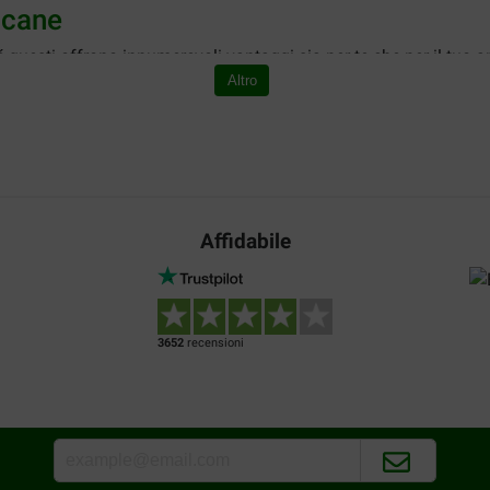
 cane
 questi offrono innumerevoli vantaggi sia per te che per il tuo 
e. Lavorando per ottenere la ricompensa il cane mantiene il suo cer
Altro
comportamenti distruttivi. Un cane annoiato può avere la tentazi
a sua energia in modo appropriato. Inoltre, i giocattoli snack p
tivo e in movimento.
per animali domestici a prezzi vantaggiosi. Guarda il nostro asso
eloci.
Affidabile
 esperienza con questi giochi, inizia pian piano facendolo abitu
3652
recensioni
ack o crocchette adatte alle dimensioni del giocattolo e al tuo
e troppo piccole non costituiscono una sfida abbastanza difficile
esse del cane è bene variare ogni tanto le leccornie che poni all'i