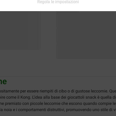
Regola le impostazioni
ne
itamente per essere riempiti di cibo o di gustose leccornie. Ques
ire come il Kong. L'idea alla base dei giocattoli snack è quella d
iene premiato con piccole leccornie che escono quando compie le
a noia e i comportamenti distruttivi, promuovendo uno stile di vi