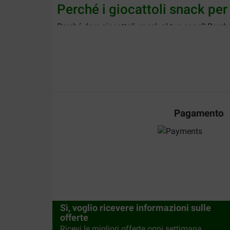
Perché i giocattoli snack per
Perché dare giocattoli snack al tuo cane? Perché
giochi stimola il cane contribuendo alla sua salut
snack possono contribuire a ridurre la noia e i 
ma un giocattolo snack gli permette di sfogare l
lavorando per il cibo, il cane si mantiene più at
Da Brekz puoi ordinare online i migliori giochi 
cane a un prezzo concorrenziale. Ordini facili e v
Pagamento
Giocattoli snack per cane
Introdurli gradualmente
: Se il tuo cane non ha
a scoprire come ottenere la ricompensa.
Scegli la giusta ricompensa o cibo
: Utilizza sn
rimanere incastrate nel giocattolo, mentre quell
Sì, voglio ricevere informazioni sulle
Varia le ricompense
: Per mantenere vivo l'inter
offerte
Ricevi le migliori offerte ogni settimana