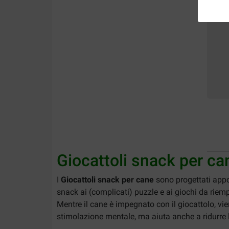
Giocattoli snack per ca
I
Giocattoli snack per cane
sono progettati appos
snack ai (complicati) puzzle e ai giochi da riemp
Mentre il cane è impegnato con il giocattolo, v
stimolazione mentale, ma aiuta anche a ridurre l