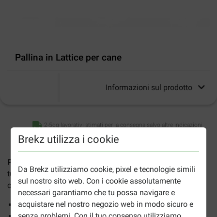
Pallina in Lattice per cane
Informazioni sul prodotto
2-5gg lavorativi stimati per la consegna salvo altre indicazioni
Brekz utilizza i cookie
Pallina in Lattice per cane
è un divertente giocattolo per il
Da Brekz utilizziamo cookie, pixel e tecnologie simili
tuo cane con un simpatico aspetto, disponibile in diversi
sul nostro sito web. Con i cookie assolutamente
colori.
necessari garantiamo che tu possa navigare e
acquistare nel nostro negozio web in modo sicuro e
Lattice solido
senza problemi. Con il tuo consenso utilizziamo
Con segnale acustico