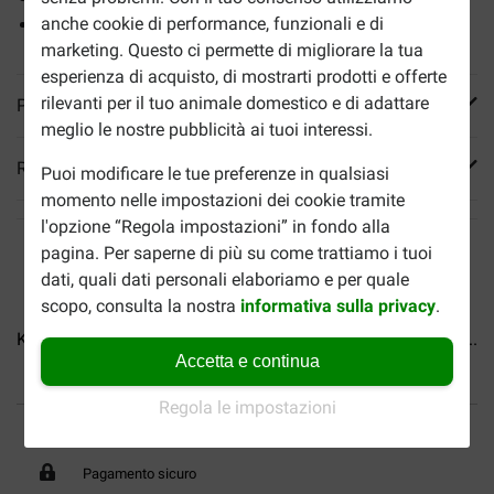
anche cookie di performance, funzionali e di
Per ore di divertimento
marketing. Questo ci permette di migliorare la tua
esperienza di acquisto, di mostrarti prodotti e offerte
rilevanti per il tuo animale domestico e di adattare
Più informazioni
meglio le nostre pubblicità ai tuoi interessi.
Reviews
Puoi modificare le tue preferenze in qualsiasi
momento nelle impostazioni dei cookie tramite
l'opzione “Regola impostazioni” in fondo alla
pagina. Per saperne di più su come trattiamo i tuoi
dati, quali dati personali elaboriamo e per quale
scopo, consulta la nostra
informativa sulla privacy
.
Kong Wubba Galleggiante...
Denta Fun Palla di Gomma...
Accetta e continua
Regola le impostazioni
Fino al 40% in meno
Spedizione gratuita da 89
€
Pagamento sicuro