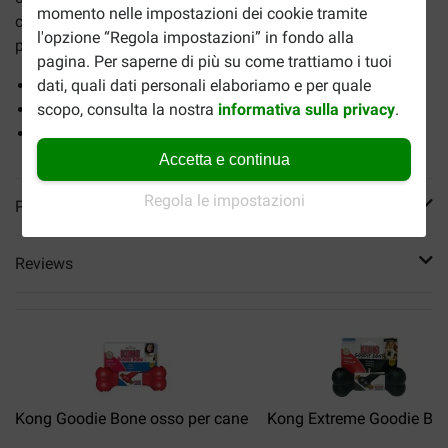
momento nelle impostazioni dei cookie tramite
cane può resistere a una cosa simile. Confezione da 2
l'opzione “Regola impostazioni” in fondo alla
pezzi.
pagina. Per saperne di più su come trattiamo i tuoi
dati, quali dati personali elaboriamo e per quale
prodotto sostenibile
scopo, consulta la nostra
informativa sulla privacy
.
adatto per uso interno ed esterno
con segnale acustico per un divertimento extra
Accetta e continua
Regola le impostazioni
Più informazioni
Reviews
Kong Goodie Bone osso per cane
Kong Extreme Goodie Bon