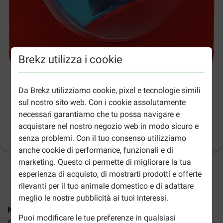
Brekz utilizza i cookie
Da Brekz utilizziamo cookie, pixel e tecnologie simili
Kong Squeezz Action gioco per cane grande
- 2 pezzi
sul nostro sito web. Con i cookie assolutamente
necessari garantiamo che tu possa navigare e
acquistare nel nostro negozio web in modo sicuro e
Informazioni sul prodotto
(
9
)
senza problemi. Con il tuo consenso utilizziamo
anche cookie di performance, funzionali e di
marketing. Questo ci permette di migliorare la tua
2-5gg lavorativi stimati per la consegna salvo altre indicazioni
esperienza di acquisto, di mostrarti prodotti e offerte
rilevanti per il tuo animale domestico e di adattare
meglio le nostre pubblicità ai tuoi interessi.
Kong Squeezz Action gioco per cani grande
è un
Puoi modificare le tue preferenze in qualsiasi
divertente giocattolo da passeggio con suono. Nessun