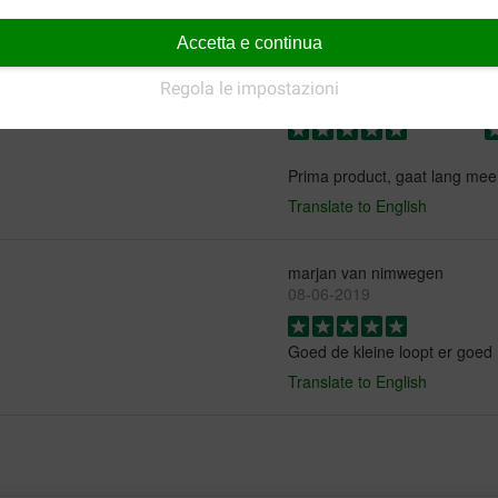
Jeannette Veenendaal
Accetta e continua
13-12-2022
Regola le impostazioni
Consegna:
Qu
Prima product, gaat lang mee
Translate to English
marjan van nimwegen
08-06-2019
Goed de kleine loopt er goed
Translate to English