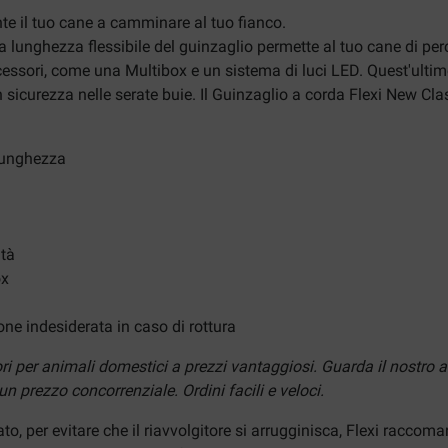
nte il tuo cane a camminare al tuo fianco.
lunghezza flessibile del guinzaglio permette al tuo cane di perco
ccessori, come una Multibox e un sistema di luci LED. Quest'ultim
in sicurezza nelle serate buie. Il Guinzaglio a corda Flexi New Cl
 lunghezza
ità
ox
one indesiderata in caso di rottura
ori per animali domestici a prezzi vantaggiosi. Guarda il nostro 
n prezzo concorrenziale. Ordini facili e veloci.
ato, per evitare che il riavvolgitore si arrugginisca, Flexi racco