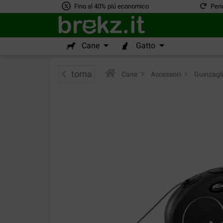
Fino al 40% piú economico
Peri
Cane
Gatto
torna
Cane
>
Accessori
>
Guinzagli 