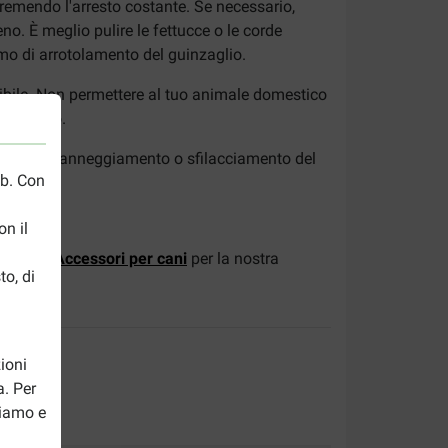
premendo l'arresto costante. Se necessario,
no. È meglio pulire le fettucce o le corde
o di arrotolamento del guinzaglio.
ttibile. Non permettere al tuo animale domestico
ppropriato.
 rottura, danneggiamento o sfilacciamento del
eb. Con
mpropri.
n il
a pagina
Accessori per cani
per la nostra
to, di
ioni
a. Per
riamo e