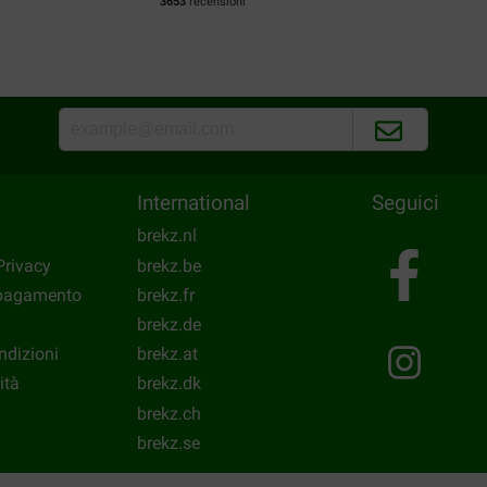
3653
recensioni
International
Seguici
brekz.nl
Privacy
brekz.be
 pagamento
brekz.fr
brekz.de
ndizioni
brekz.at
ità
brekz.dk
brekz.ch
brekz.se