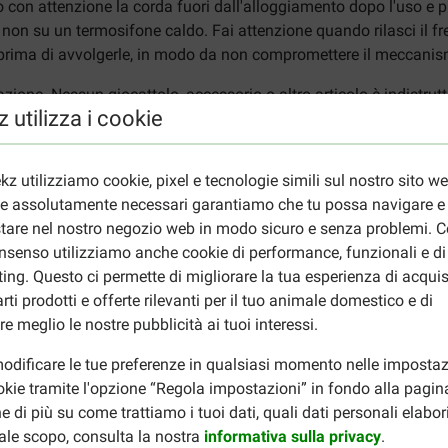
do con attenzione la corda fuori dall'alloggiamento dopo l'uso e 
 non su un termosifone caldo. Fai attenzione quando rilasci il fre
ima di avvolgerle, in modo da non compromettere il meccanism
zione. Nessun giocattolo, accessorio o altro articolo è indistru
 utilizza i cookie
 è responsabile per danni o lesioni subiti a causa di un uso ina
1 anno dal produttore. Questa garanzia non si applica in caso di
kz utilizziamo cookie, pixel e tecnologie simili sul nostro sito w
i del cane, dal raschiamento su superfici ruvide o da altri usi i
ie assolutamente necessari garantiamo che tu possa navigare e
tare nel nostro negozio web in modo sicuro e senza problemi. Co
nsenso utilizziamo anche cookie di performance, funzionali e di
a il
Guinzaglio a corda Flexi New Classic S 8m
. Oppure visita l
ing. Questo ci permette di migliorare la tua esperienza di acquis
rti prodotti e offerte rilevanti per il tuo animale domestico e di
re meglio le nostre pubblicità ai tuoi interessi.
odificare le tue preferenze in qualsiasi momento nelle impostaz
okie tramite l'opzione “Regola impostazioni” in fondo alla pagin
e di più su come trattiamo i tuoi dati, quali dati personali elabo
ale scopo, consulta la nostra
informativa sulla privacy
.