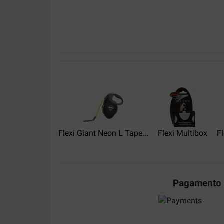
Correspond à mon attente, livraison très rapide
Translate to English
Flexi Giant Neon L Tape...
Flexi Multibox
Fl
Pagamento