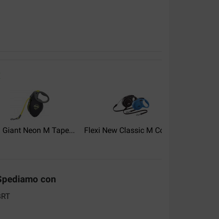
:
i Giant Neon M Tape...
Flexi New Classic M Cord...
Flexi New
Spediamo con