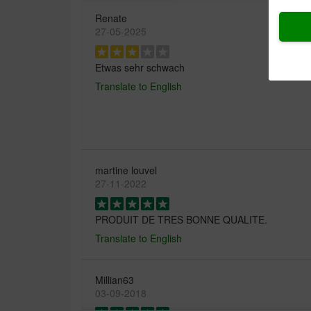
Renate
27-05-2025
Etwas sehr schwach
Translate to English
martine louvel
27-11-2022
PRODUIT DE TRES BONNE QUALITE.
Translate to English
Millian63
03-09-2018