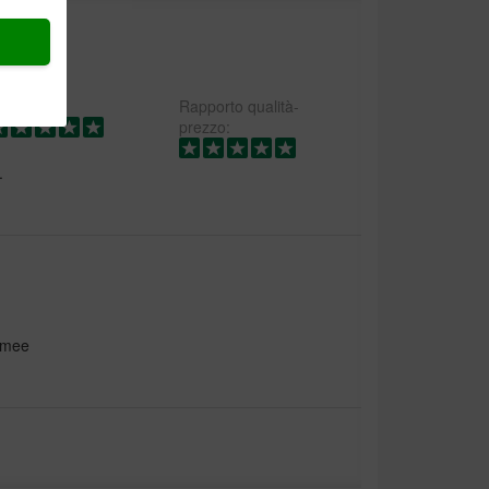
alità:
Rapporto qualità-
prezzo:
.
 mee