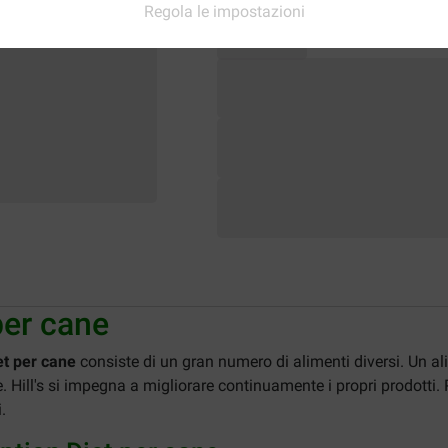
Regola le impostazioni
 per cane
iet per cane
consiste di un gran numero di alimenti diversi. Un ali
e. Hill's si impegna a migliorare continuamente i propri prodotti.
.