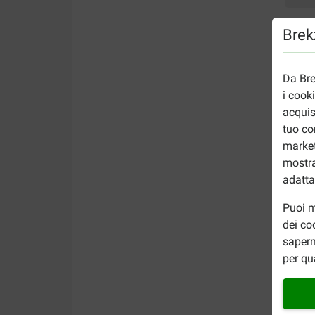
Brekz
Da Bre
i cook
acquis
tuo co
market
mostra
adatta
Puoi m
dei co
sapern
per qu