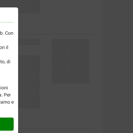
eb. Con
n il
to, di
ioni
a. Per
riamo e