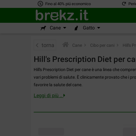
Fino al 40% piú economico
Peri
Cane
Gatto
torna
Cane
>
Cibo per cani
>
Hill's P
Hill's Prescription Diet per c
Hill's Prescription Diet per cane è una linea che compre
vari problemi di salute. È clinicamente provato che i prod
favorire la salute del cane.
Leggi di più ..