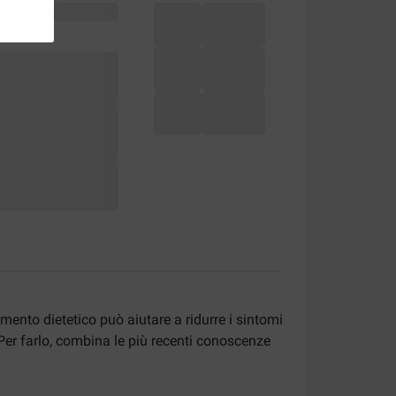
mento dietetico può aiutare a ridurre i sintomi
 Per farlo, combina le più recenti conoscenze