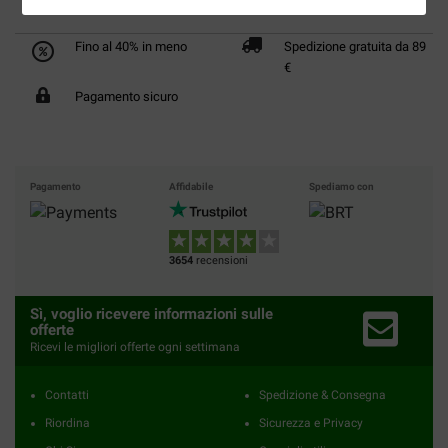
Fino al 40% in meno
Spedizione gratuita da 89
€
Pagamento sicuro
Pagamento
Affidabile
Spediamo con
3654
recensioni
Sì, voglio ricevere informazioni sulle
offerte
Ricevi le migliori offerte ogni settimana
Contatti
Spedizione & Consegna
Riordina
Sicurezza e Privacy