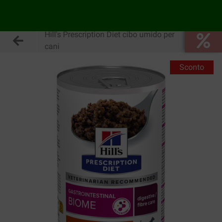
Hill's Prescription Diet cibo umido per
cani
Sconto