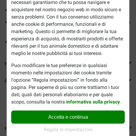
necessari garantiamo che tu possa navigare e
acquistare nel nostro negozio web in modo sicuro e
Alti livelli di acidi grassi omega-3 (DHA ed EPA)
senza problemi. Con il tuo consenso utilizziamo
Clinicamente testato per risolvere i problemi di diarrea in
anche cookie di performance, funzionali e di
sole 24 ore
marketing. Questo ci permette di migliorare la tua
esperienza di acquisto, di mostrarti prodotti e offerte
Con la rivoluzionaria tecnologia ActivBiome+
rilevanti per il tuo animale domestico e di adattare
meglio le nostre pubblicità ai tuoi interessi.
Più informazioni
Puoi modificare le tue preferenze in qualsiasi
momento nelle impostazioni dei cookie tramite
l'opzione “Regola impostazioni” in fondo alla
Reviews
pagina. Per saperne di più su come trattiamo i tuoi
dati, quali dati personali elaboriamo e per quale
scopo, consulta la nostra
informativa sulla privacy
.
Accetta e continua
Hill's Prescription W/D...
Hill's Prescription Diet...
Hill's Pre
Regola le impostazioni