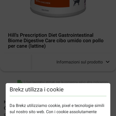
Hill's Prescription Diet Gastrointestinal
Biome Digestive Care cibo umido con pollo
per cane (lattine)
Informazioni sul prodotto
2-5gg lavorativi stimati per la consegna salvo altre indicazioni
Brekz utilizza i cookie
Hill's Prescription Diet Gastrointestinal Biome Digestive
Da Brekz utilizziamo cookie, pixel e tecnologie simili
Care con pollo
(lattine da 200 g) è un alimento umido
sul nostro sito web. Con i cookie assolutamente
completo per cani con problemi digestivi.