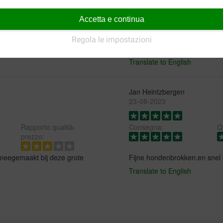
B. Wijshake
Accetta e continua
30-04-2026
Regola le impostazioni
oet het er goed op.
Onze hond is er erg blij mee.
Translate to English
Jan Heintzbergen
23-08-2023
Rapporto qualità-
Consegna:
Qu
prezzo:
b meegemaakt bij deze grote
Fijne hondenbrokken.en snel
Translate to English