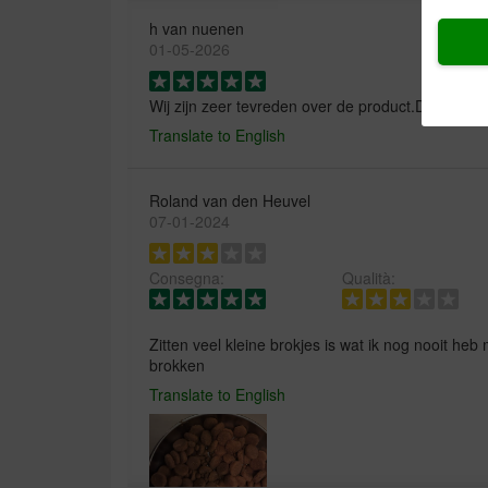
h van nuenen
01-05-2026
Wij zijn zeer tevreden over de product.De.hond d
Translate to English
Roland van den Heuvel
07-01-2024
Consegna:
Qualità:
Zitten veel kleine brokjes is wat ik nog nooit he
brokken
Translate to English