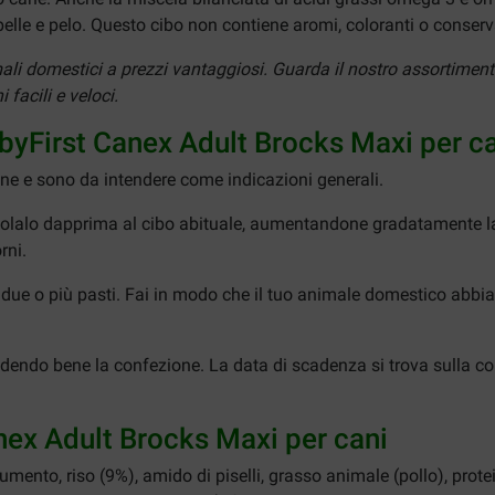
 pelle e pelo. Questo cibo non contiene aromi, coloranti o conservan
mali domestici a prezzi vantaggiosi. Guarda il nostro assortime
facili e veloci.
bbyFirst Canex Adult Brocks Maxi per c
one e sono da intendere come indicazioni generali.
colalo dapprima al cibo abituale, aumentandone gradatamente la 
rni.
 su due o più pasti. Fai in modo che il tuo animale domestico a
iudendo bene la confezione. La data di scadenza si trova sulla c
nex Adult Brocks Maxi per cani
rumento, riso (9%), amido di piselli, grasso animale (pollo), protei