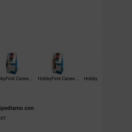
:
alità:
Rapporto qualità-
prezzo:
elle levering
byFirst Canex...
HobbyFirst Canex...
HobbyFirst Canex...
Spediamo con
en een zeer gezonde en vitale hond. Zij krijgt
van uit dat zij mede dankzij deze brokken een