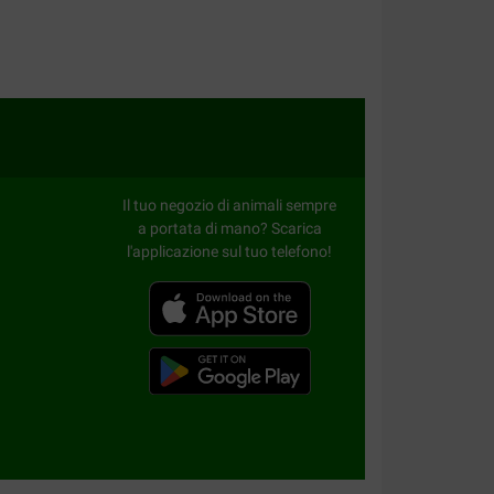
Il tuo negozio di animali sempre
 Voor onze labrador besteld maar ze eet ze wel
e brok. Kon deze zak wel retour doen maar moest
a portata di mano? Scarica
r wel geven. Volgende keer maar weer de goede
l'applicazione sul tuo telefono!