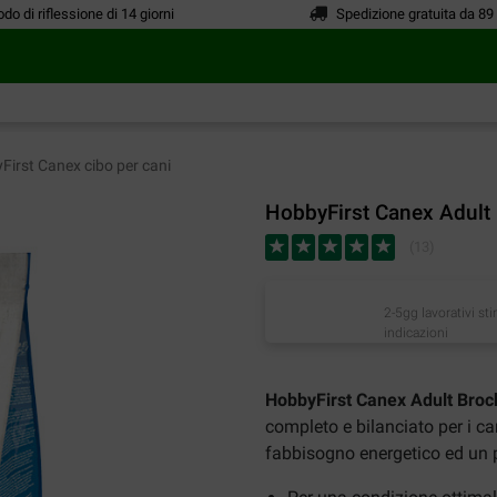
odo di riflessione di 14 giorni
Spedizione gratuita da 89
irst Canex cibo per cani
HobbyFirst Canex Adult 
(
13
)
2-5gg lavorativi st
indicazioni
HobbyFirst Canex Adult Broc
completo e bilanciato per i ca
fabbisogno energetico ed un 