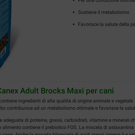
Per una condizione ottima
Sostiene il metabolismo
Favorisce la salute della pe
Canex Adult Brocks Maxi per cani
ontiene ingredienti di alta qualità di origine animale e vegetale
ibo contribuisce ad un metabolismo ottimale e favorisce la salute
deguata di proteine, grassi, carboidrati, vitamine e minerali ch
sto alimento contiene il prebiotico FOS. La miscela di astaxantin
o cane. Anche la miscela bilanciata di acidi grassi omega-3 e ome