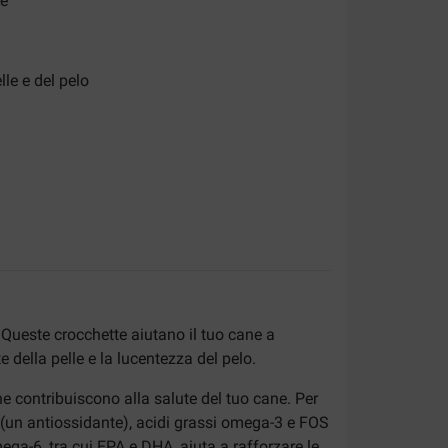
le
lle e del pelo
. Queste crocchette aiutano il tuo cane a
 della pelle e la lucentezza del pelo.
e contribuiscono alla salute del tuo cane. Per
a (un antiossidante), acidi grassi omega-3 e FOS
ga-6, tra cui EPA e DHA, aiuta a rafforzare le