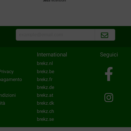
3653
recensioni
na een week voordat het
Translate to English
R Van aalderen
19-12-2018
International
Seguici
 ben heel blij
Ik had zelf de verkeerde brok
Had er voor een iets kleiner
brekz.nl
€12,50 betalen. Dus dan maa
Privacy
brekz.be
brok
 pagamento
brekz.fr
Translate to English
brekz.de
ndizioni
brekz.at
ità
brekz.dk
brekz.ch
brekz.se