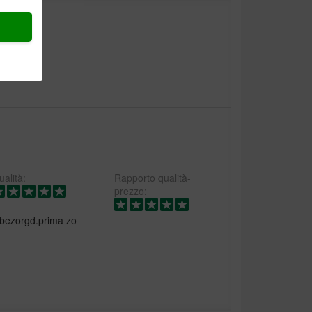
alità:
Rapporto qualità-
prezzo:
 bezorgd.prima zo