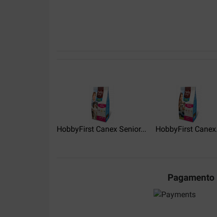
Nicole
16-08-2023
Consegna:
Qualità:
Snelle levering en een goede brok. Mijn hond is 
heeft hij graag
HobbyFirst Canex Senior...
HobbyFirst Canex.
Translate to English
Kunstofkozijnenzoeker
22-03-2021
Pagamento
Consegna:
Qualità: