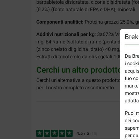
barbabietola disidratata, cicoria disidratata (font
(0,2%) (fonte naturale di EPA e DHA), minerali.
Componenti analitici:
Proteina grezza 25,0%, gra
Additivi nutrizionali per kg
: 3a672a Vitamina A
Brekz
mg, E4 Rame (solfato di rame (pentaidrato)) 
(zinco chelato di glicina idrato) 40 mg, 3b201 I
Da Bre
Estratti di tocoferolo da oli vegetali 100 mg.
i cook
Cerchi un altro prodotto?
acquis
tuo co
Cerchi un'alternativa a questo prodotto, ad es
market
per il nostro completo assortimento.
mostra
adatta
Puoi m
dei co
sapern
4.5
/
5
(
13
)
per qu