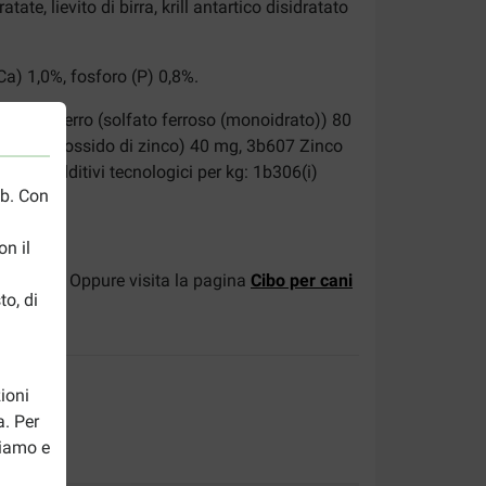
ate, lievito di birra, krill antartico disidratato
Ca) 1,0%, fosforo (P) 0,8%.
g, E1 Ferro (solfato ferroso (monoidrato)) 80
 Zinco (ossido di zinco) 40 mg, 3b607 Zinco
,3 mg. Additivi tecnologici per kg: 1b306(i)
eb. Con
n il
e e riso
. Oppure visita la pagina
Cibo per cani
to, di
ioni
a. Per
riamo e