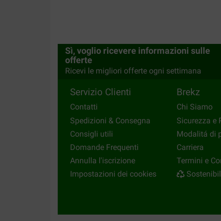
Kan door de corona komen, maar het duurde bij
binnen kwam
Translate to English
Sì, voglio ricevere informazioni sulle
Margo Vermeulen
offerte
16-11-2019
Ricevi le migliori offerte ogni settimana
Servizio Clienti
Brekz
Mijn hond is gek op zijn eten zijn vacht is mooi. Ik
Translate to English
Contatti
Chi Siamo
Spedizioni & Consegna
Sicurezza e 
Consigli utili
Modalitá di
Domande Frequenti
Carriera
Annulla l'iscrizione
Termini e Co
Impostazioni dei cookies
Sostenibil