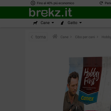
Fino al 40% piú economico
Peri
Cane
Gatto
torna
Cane
>
Cibo per cani
>
HobbyF