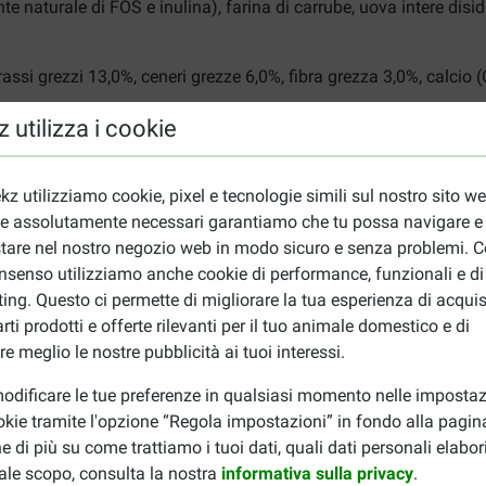
e naturale di FOS e inulina), farina di carrube, uova intere disidrat
ssi grezzi 13,0%, ceneri grezze 6,0%, fibra grezza 3,0%, calcio (
 15.000 UI, 3a671 Vitamina D3 1.500 UI, 3a700 Vitamina E 150 m
 utilizza i cookie
13 mg, 3b502 Manganese (ossido di manganese(II)) 40 mg, 3b603
odio (ioduro di potassio) 1,2 mg, E8 Selenio (selenito di sodio) 0
kz utilizziamo cookie, pixel e tecnologie simili sul nostro sito w
ie assolutamente necessari garantiamo che tu possa navigare e
tare nel nostro negozio web in modo sicuro e senza problemi. Co
nsenso utilizziamo anche cookie di performance, funzionali e di
empio un cibo a base di pesce? Prova
HobbyFirst Canex con pesc
ing. Questo ci permette di migliorare la tua esperienza di acquis
rti prodotti e offerte rilevanti per il tuo animale domestico e di
re meglio le nostre pubblicità ai tuoi interessi.
odificare le tue preferenze in qualsiasi momento nelle impostaz
okie tramite l'opzione “Regola impostazioni” in fondo alla pagin
e di più su come trattiamo i tuoi dati, quali dati personali elabo
ale scopo, consulta la nostra
informativa sulla privacy
.