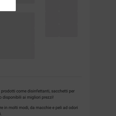
i prodotti come disinfettanti, sacchetti per
 disponibili ai migliori prezzi!
re in molti modi, da macchie e peli ad odori
i.