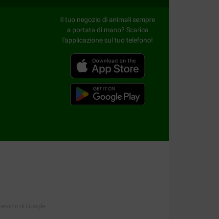
Il tuo negozio di animali sempre
uttibile, ma è inteso per essere utilizzato per
a portata di mano? Scarica
per danni agli oggetti o conseguenze per il cane
l'applicazione sul tuo telefono!
ri prodotti per la cura del pelo, visita la pagina
servizio
di Google.