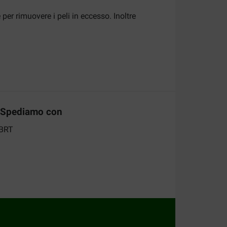
per rimuovere i peli in eccesso. Inoltre
Spediamo con
i togliere peli e sporcizia dal pelo del tuo
ad esempio il
Kong HandiPOD Clean Dispenser
.
nche i
pannolini per le mutandine igieniche
, per