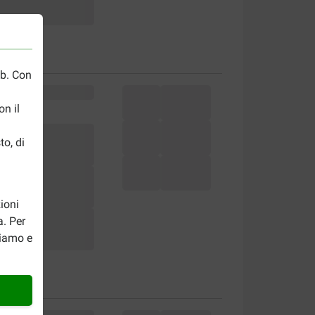
eb. Con
n il
to, di
ioni
a. Per
riamo e