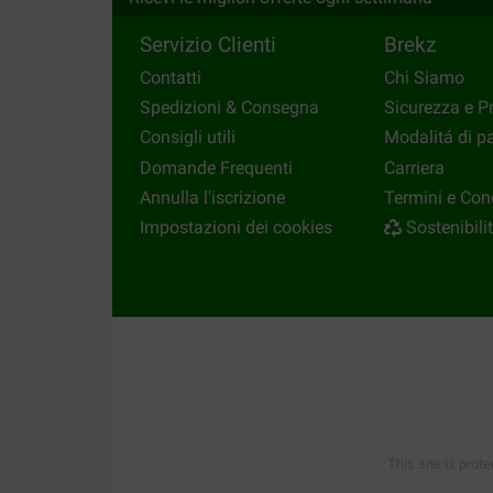
evitare le perdite di sangue delle femmine in cal
Servizio Clienti
Brekz
Attenzione
: Utilizza questo prodotto esclusivam
un certo periodo. Evita che il tuo cane morda o 
Contatti
Chi Siamo
causate da un uso inappropriato.
Spedizioni & Consegna
Sicurezza e P
Consigli utili
Modalitá di 
Cerchi altri prodotti?
Domande Frequenti
Carriera
Cerchi altri prodotti, ad esempio shampoo per 
Annulla l'iscrizione
Termini e Con
Cura del Pelo
, oppure visita la
Farmacia
per la 
Impostazioni dei cookies
Sostenibili
This site is prot