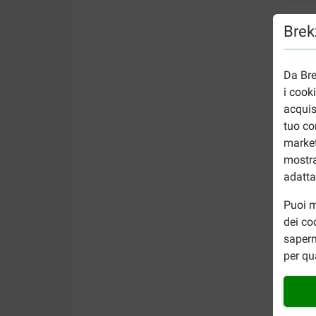
Brekz
Da Bre
i cook
acquis
tuo co
market
mostra
adatta
Puoi m
dei co
sapern
per qu