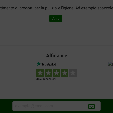
timento di prodotti per la pulizia e l'igiene. Ad esempio spazzole 
 e altri per le femmine in calore.
Altro
cane ai migliori prezzi!
l'igiene del cane
segna dei nostri prodotti.
Affidabile
oltre a
guanti per la cura del pelo del cane
. Con questi guanti puo
 sono anche adatti ai giovani cagnolini.
3653
recensioni
e raccoglierne le feci. Per facilitare questo compito puoi usare 
di sacchetti sia un piccolo dispenser di gel per lavarsi le mani.
 sia in cani giovani che adulti in casi di incontinenza. Inoltre a