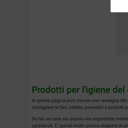
Prodotti per l'igiene del
In questa pagina puoi trovare una rassegna del
raccogliere le feci, palette, pannolini e prodotti 
Se hai un cane sai quanto sia importante mantene
sgradevoli. E' quindi molto pratico disporre di pr