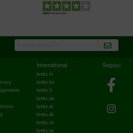
3654
recensioni
International
Seguici
brekz.nl
rivacy
brekz.be
pagamento
brekz.fr
brekz.de
dizioni
brekz.at
tà
brekz.dk
brekz.ch
brekz.se