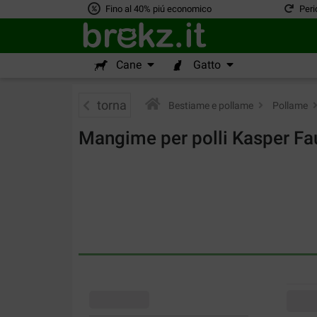
Fino al 40% piú economico
Peri
Cane
Gatto
torna
Bestiame e pollame
>
Pollame
>
Mangime per polli Kasper Fa