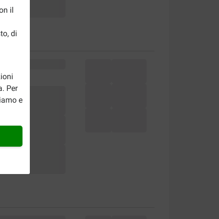
n il
to, di
ioni
a. Per
riamo e