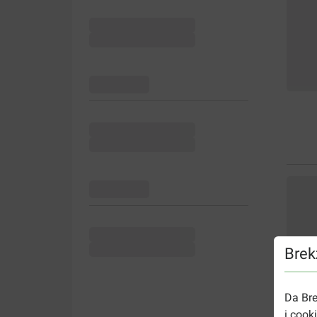
Brekz
Da Bre
i cook