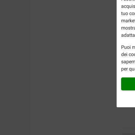
acquis
tuo co
market
mostra
adatta
Puoi m
dei co
sapern
per qu