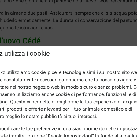
lla razione giornaliera di pastoncino all'uovo Cédé per canarini 
iera in almeno due pasti. Assicurarsi sempre che ci sia acqua po
hiuderlo ermeticamente. La durata di conservazione del pastonci
guono le istruzioni d'uso.
ll'uovo Cédé
, zucchero, estratti di proteine ​​vegetali, semi, minerali, oli e gras
 utilizza i cookie
assi grezzi (7,9%), Fibra grezza (3%), Ceneri grezze (4,6%), Calci
kz utilizziamo cookie, pixel e tecnologie simili sul nostro sito w
ie assolutamente necessari garantiamo che tu possa navigare e
 (2000 UI/kg), Vitamina E (50 mg/kg), Vitamina C (4 mg/kg), V
tare nel nostro negozio web in modo sicuro e senza problemi. Co
co (58 mg/kg).
nsenso utilizziamo anche cookie di performance, funzionali e di
ing. Questo ci permette di migliorare la tua esperienza di acquis
rti prodotti e offerte rilevanti per il tuo animale domestico e di
dé per canarini? Dai un'occhiata alla nostra gamma completa di m
re meglio le nostre pubblicità ai tuoi interessi.
all'uovo Cédé per
grandi parrocchetti e pappagalli.
odificare le tue preferenze in qualsiasi momento nelle impostaz
okie tramite l'opzione “Regola impostazioni” in fondo alla pagin