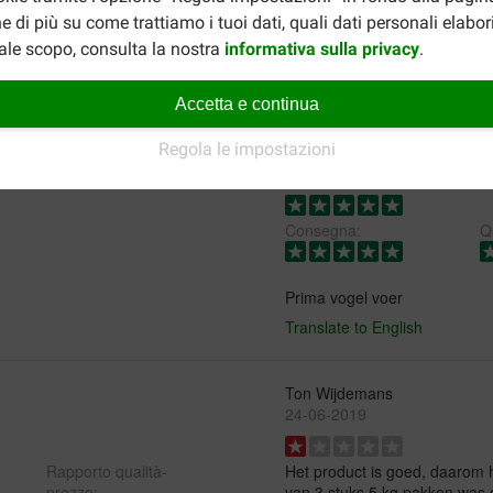
e di più su come trattiamo i tuoi dati, quali dati personali elabo
ale scopo, consulta la nostra
informativa sulla privacy
.
Accetta e continua
Regola le impostazioni
Janssen
18-10-2023
Consegna:
Qu
Prima vogel voer
Translate to English
Ton Wijdemans
24-06-2019
Rapporto qualità-
Het product is goed, daarom ha
prezzo:
van 3 stuks 5 kg pakken was 