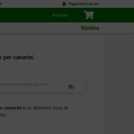
 €
Pagamento sicuro
Accesso
Riordina
 per canarini
imati per la consegna salvo altre
r canarini
è un alimento ricco di
ini.