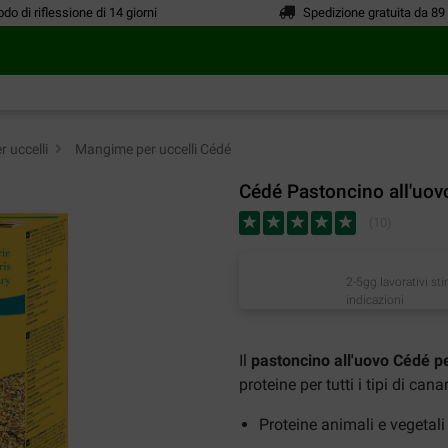
odo di riflessione di 14 giorni
Spedizione gratuita da 89
 uccelli
>
Mangime per uccelli Cédé
Cédé Pastoncino all'uovo
(
10
)
2-5gg lavorativi st
indicazioni
Il
pastoncino all'uovo Cédé pe
proteine ​​per tutti i tipi di canar
Proteine ​​animali e vegetali