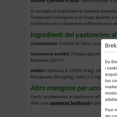
Durante il periodo di muta
: Somministrare ¼ de
Si consiglia di suddividere la quantità giornal
Conservare il mangime in un luogo asciutto e c
confezione ed è solitamente sufficiente se si se
Ingredienti del pastoncino a
Composizione
: Prodotti da forno, uova e derivati
Brekz
Componenti analitici
: Proteina grezza (16%), Gr
Magnesio (0,01%).
Da Bre
i cook
Additivi:
Vitamina A (19500 UI/kg), Vitamina D3
acquis
Manganese (80 mg/kg), Iodio (1,2 mg/kg), Zin
tuo co
Altro mangime per uccelli?
market
mostra
Cerchi un'alternativa al pastoncino all'uovo Cé
adatta
altre cose,
pastoncini fortificanti
e pastoncino 
Puoi m
dei co