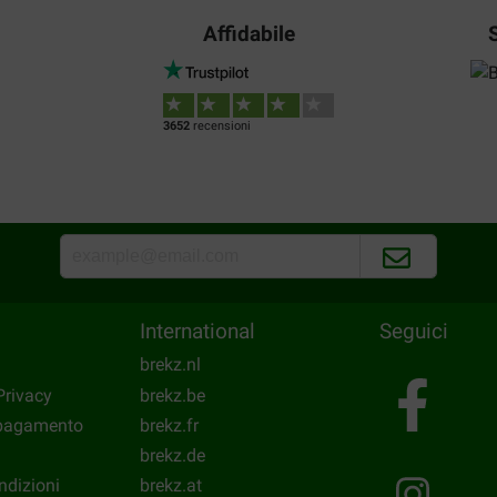
Affidabile
piet buitendijk
16-01-2017
ik gebruik al jaren CeDe Eivoe
3652
recensioni
koop ik CeDE bij Brekz. het i
financiele afhandeling is prim
Translate to English
International
Seguici
brekz.nl
Privacy
brekz.be
 pagamento
brekz.fr
brekz.de
ndizioni
brekz.at