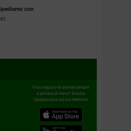
Spediamo con
r voor mijn vogels [ kanaries ] sinds twee jaar
s er goedkoper en de behandeling plus de
a.
Il tuo negozio di animali sempre
a portata di mano? Scarica
l'applicazione sul tuo telefono!