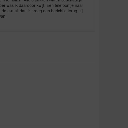
oer was ik daardoor kwijt. Een telefoontje naar
 de e-mail dan ik kreeg een berichtje terug, zij
van.
ren gebruik
r dit product. Ik gebruik het al jaren en waarom