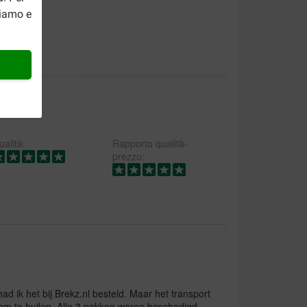
riamo e
alità:
Rapporto qualità-
prezzo:
d ik het bij Brekz.nl besteld. Maar het transport
om te huilen. Alle 3 pakken waren beschadigd,