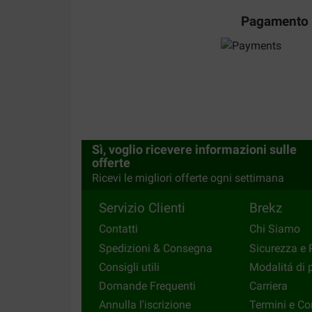
Pagamento
Maarten Simons
22-05-2017
Goed eivoer en gemakkelijk zo thuis.
Translate to English
Sì, voglio ricevere informazioni sulle
offerte
Ricevi le migliori offerte ogni settimana
Servizio Clienti
Brekz
Contatti
Chi Siamo
Spedizioni & Consegna
Sicurezza e 
Consigli utili
Modalitá di
Domande Frequenti
Carriera
Annulla l'iscrizione
Termini e Co