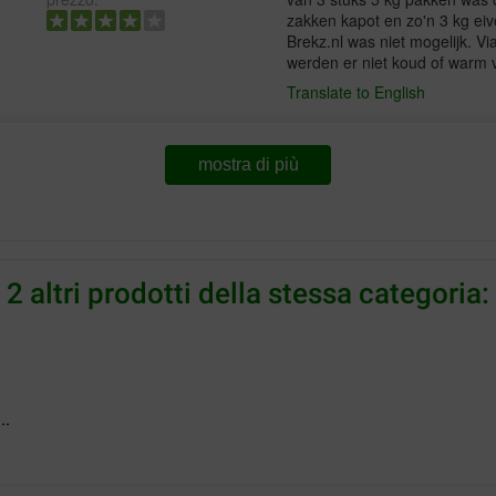
zakken kapot en zo'n 3 kg eiv
Brekz.nl was niet mogelijk. Via
werden er niet koud of warm 
Translate to English
Raymond Van der Steen
mostra di più
12-02-2018
Goed product dat Ik al veld ja
Translate to English
2 altri prodotti della stessa categoria:
maurits Marivoet
03-08-2017
Ik heb nog nooit te klagen ove
..
dan veranderen?
Translate to English