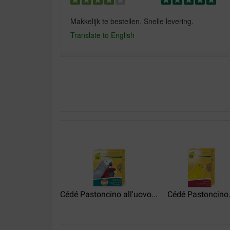
Makkelijk te bestellen. Snelle levering.
Translate to English
Goyen Yves
30-09-2018
Zeer te vreden over produkt en levering
Translate to English
Piet Titselaar
16-01-2018
Alles geleverd volgens afspraak.
Cédé Pastoncino all'uovo...
Cédé Pastoncino.
Translate to English