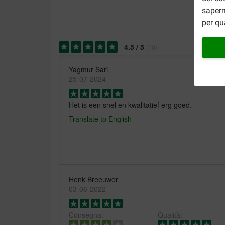
sapern
per qu
4.5
/
5
(
10
)
Yagmur Sari
25-07-2024
Het is een snel en kwalitatief erg goed.
Translate to English
Henk Breeuwer
03-06-2022
Consegna:
Qualità: