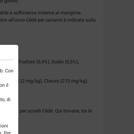
al giorno.
tabile a sufficienza insieme al mangime.
no all'uovo Cédé per canarini è indicata sulla
si.
o (0,9%), Fosforo (0,4%), Sodio (0,5%),
eb. Con
itamina K (2 mg/kg), Cloruro (210 mg/kg),
n il
to, di
angimi per uccelli Cédé. Qui troverai, tra le
ioni
a. Per