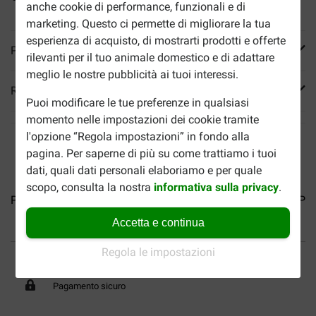
anche cookie di performance, funzionali e di
marketing. Questo ci permette di migliorare la tua
esperienza di acquisto, di mostrarti prodotti e offerte
Più informazioni
rilevanti per il tuo animale domestico e di adattare
meglio le nostre pubblicità ai tuoi interessi.
Reviews
Puoi modificare le tue preferenze in qualsiasi
momento nelle impostazioni dei cookie tramite
l'opzione “Regola impostazioni” in fondo alla
pagina. Per saperne di più su come trattiamo i tuoi
dati, quali dati personali elaboriamo e per quale
scopo, consulta la nostra
informativa sulla privacy
.
Prestano Original per cane
Prestano Light Sterilised...
Pre
Accetta e continua
Fino al 40% in meno
Regola le impostazioni
Spedizione gratuita da 89
€
Pagamento sicuro