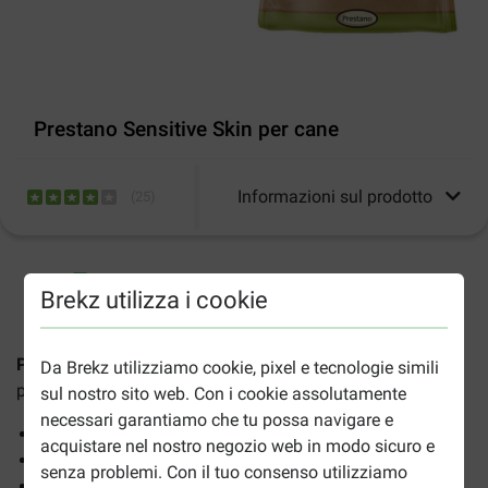
Prestano Sensitive Skin per cane
Informazioni sul prodotto
(
25
)
2-5gg lavorativi stimati per la consegna salvo altre indicazioni
Brekz utilizza i cookie
Prestano Sensitive Skin
è un alimento completo pressato
Da Brekz utilizziamo cookie, pixel e tecnologie simili
per cani e si rivolge a cani con pelle sensibile. I benefici:
sul nostro sito web. Con i cookie assolutamente
necessari garantiamo che tu possa navigare e
Ricco di salmone
acquistare nel nostro negozio web in modo sicuro e
Senza glutine di frumento
senza problemi. Con il tuo consenso utilizziamo
Stimola la digestione