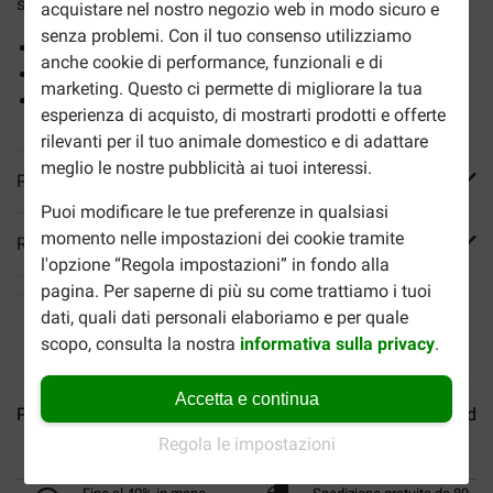
sostenere la salute delle pelle del tuo cane.
acquistare nel nostro negozio web in modo sicuro e
senza problemi. Con il tuo consenso utilizziamo
Alimento privo di frumento
anche cookie di performance, funzionali e di
Dà sostegno nelle reazioni di sensibilità della pelle
marketing. Questo ci permette di migliorare la tua
Contiene omega-3 specifici per il pelo
esperienza di acquisto, di mostrarti prodotti e offerte
rilevanti per il tuo animale domestico e di adattare
meglio le nostre pubblicità ai tuoi interessi.
Più informazioni
Puoi modificare le tue preferenze in qualsiasi
momento nelle impostazioni dei cookie tramite
Reviews
l'opzione “Regola impostazioni” in fondo alla
pagina. Per saperne di più su come trattiamo i tuoi
dati, quali dati personali elaboriamo e per quale
scopo, consulta la nostra
informativa sulla privacy
.
Accetta e continua
Pro Plan Large Robust Puppy...
Pro Plan Large Robust Adult
Regola le impostazioni