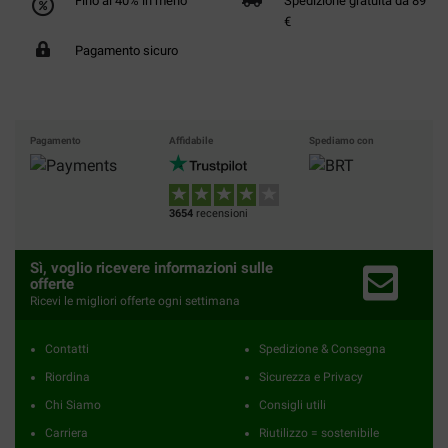
Fino al 40% in meno
Spedizione gratuita da 89
€
Pagamento sicuro
Pagamento
Affidabile
Spediamo con
3654
recensioni
Sì, voglio ricevere informazioni sulle
offerte
Ricevi le migliori offerte ogni settimana
Contatti
Spedizione & Consegna
Riordina
Sicurezza e Privacy
Chi Siamo
Consigli utili
Carriera
Riutilizzo = sostenibile