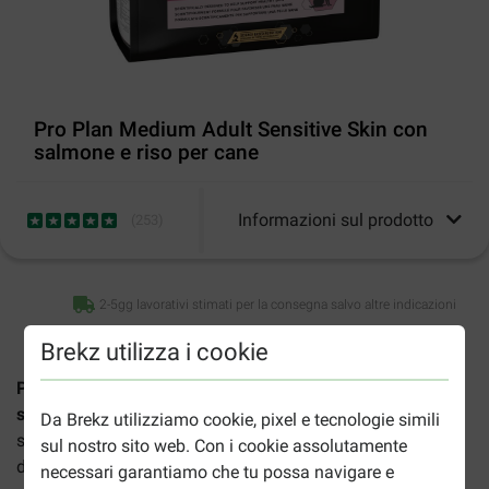
Pro Plan Medium Adult Sensitive Skin con
salmone e riso per cane
Informazioni sul prodotto
(
253
)
2-5gg lavorativi stimati per la consegna salvo altre indicazioni
Brekz utilizza i cookie
Purina Pro Plan Medium Adult Sensitive Skin (Pelle
sensibile) con salmone e riso per cane
è un alimento
Da Brekz utilizziamo cookie, pixel e tecnologie simili
secco, completo e bilanciato, per cani adulti di medie
sul nostro sito web. Con i cookie assolutamente
dimensioni con pelle sensibile. Questo cibo aiuta a
necessari garantiamo che tu possa navigare e