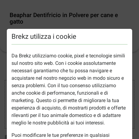
Beaphar Dentifricio in Polvere per cane e
gatto
Brekz utilizza i cookie
Informazioni sul prodotto
(
10
)
Da Brekz utilizziamo cookie, pixel e tecnologie simili
sul nostro sito web. Con i cookie assolutamente
2-5gg lavorativi stimati per la consegna salvo altre indicazioni
necessari garantiamo che tu possa navigare e
acquistare nel nostro negozio web in modo sicuro e
senza problemi. Con il tuo consenso utilizziamo
Acquisti sicuri
anche cookie di performance, funzionali e di
marketing. Questo ci permette di migliorare la tua
esperienza di acquisto, di mostrarti prodotti e offerte
rilevanti per il tuo animale domestico e di adattare
meglio le nostre pubblicità ai tuoi interessi.
Puoi modificare le tue preferenze in qualsiasi
Il
Dentifricio in Polvere Beaphar per cane e gatto
è un