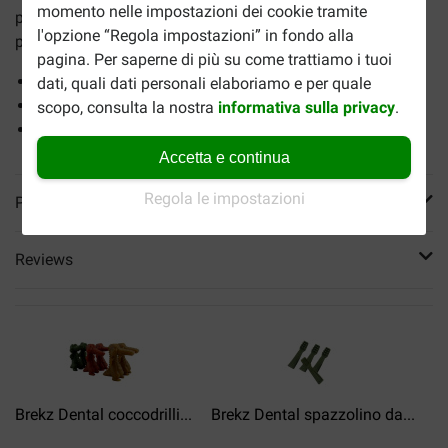
momento nelle impostazioni dei cookie tramite
prodotto a base di alghe brune naturali al 100% e
l'opzione “Regola impostazioni” in fondo alla
promuove la salute di denti e gengive.
pagina. Per saperne di più su come trattiamo i tuoi
Per la salute di denti e gengive
dati, quali dati personali elaboriamo e per quale
Aiuta a prevenire la formazione della placca
scopo, consulta la nostra
informativa sulla privacy
.
Rinfresca l'alito
Accetta e continua
Regola le impostazioni
Più informazioni
Reviews
Brekz Dental coccodrilli...
Brekz Dental spazzolino da...
B