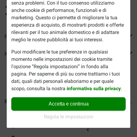
senza problemi. Con il tuo consenso utilizziamo
Come ricompensa o spuntino
anche cookie di performance, funzionali e di
Peso: 40-45 gr
marketing. Questo ci permette di migliorare la tua
esperienza di acquisto, di mostrarti prodotti e offerte
rilevanti per il tuo animale domestico e di adattare
Più informazioni
meglio le nostre pubblicità ai tuoi interessi.
Puoi modificare le tue preferenze in qualsiasi
Reviews
momento nelle impostazioni dei cookie tramite
l'opzione “Regola impostazioni” in fondo alla
pagina. Per saperne di più su come trattiamo i tuoi
dati, quali dati personali elaboriamo e per quale
scopo, consulta la nostra
informativa sulla privacy
.
Brekz Snacks - Salsicce di...
Brekz Snacks - Spaghetti di...
Accetta e continua
Regola le impostazioni
Fino al 40% in meno
Spedizione gratuita da 89
€