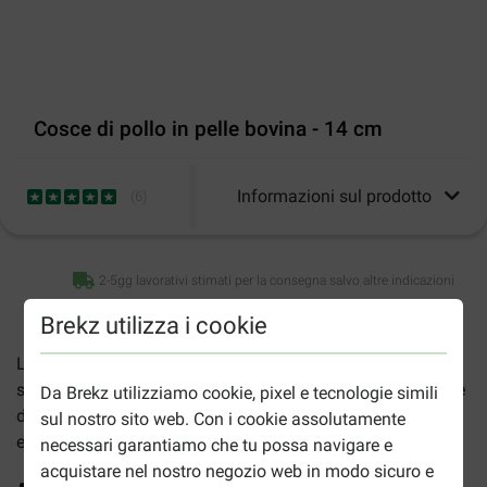
Cosce di pollo in pelle bovina - 14 cm
Informazioni sul prodotto
(
6
)
2-5gg lavorativi stimati per la consegna salvo altre indicazioni
Brekz utilizza i cookie
Le
Cosce di pollo in pelle bovina 14 cm
sono un gustoso
snack per il tuo cane che consiste in una bacchetta in pelle
Da Brekz utilizziamo cookie, pixel e tecnologie simili
di manzo pressata avvolta da uno strato di cane di pollo
sul nostro sito web. Con i cookie assolutamente
essiccata. Questi snack sono adatti ad ogni cane.
necessari garantiamo che tu possa navigare e
acquistare nel nostro negozio web in modo sicuro e
Adatto ad ogni cane