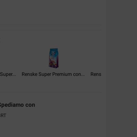
:
en nu... Top.
Super...
Renske Super Premium con...
Renske Super Premiu
Spediamo con
alità:
Rapporto qualità-
prezzo: