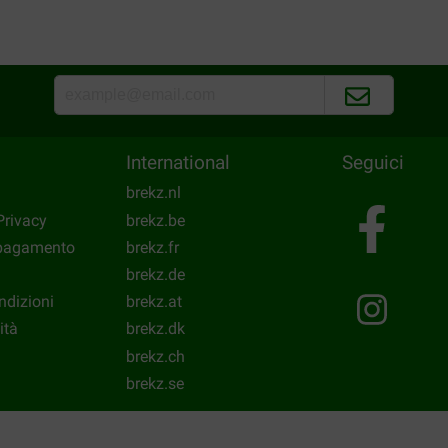
Goede prijs en bezorging.
Translate to English
International
Seguici
brekz.nl
Privacy
brekz.be
 pagamento
brekz.fr
brekz.de
ndizioni
brekz.at
ità
brekz.dk
brekz.ch
brekz.se