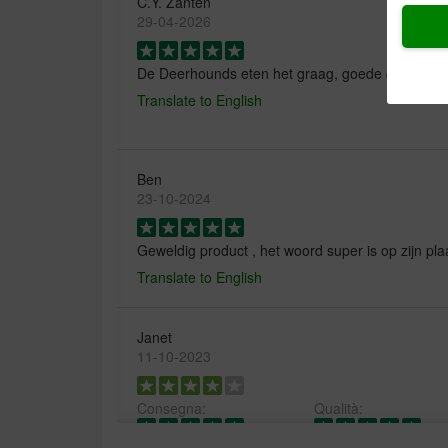
C.Y. Zanten
29-04-2026
De Deerhounds eten het graag, goede ontlasting e
Translate to English
Ben
23-10-2024
Geweldig product , het woord super is op zijn pla
Translate to English
Janet
11-10-2023
Consegna:
Qualità: