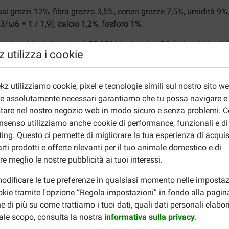
ssi grezzi 12%, fibra grezza 3,5%, ceneri grezze 7,5%, umidità 
/ω6 = 1 / 1,9), calcio 1,2%, fosforo 1%.
amina A (retinil acetato) 20.000 UI, vitamina D3 (colecalciferolo)
 utilizza i cookie
lfato di ferro monoidrato 130 mg, ossido di manganese 42 mg, s
 antiossidanti naturali.
Additivi sensoriali
: Estratti di rosmarino 
kz utilizziamo cookie, pixel e tecnologie simili sul nostro sito w
ie assolutamente necessari garantiamo che tu possa navigare e
tare nel nostro negozio web in modo sicuro e senza problemi. Co
o, ad esempio un alimento senza cereali a base di pollo? Dai u
nsenso utilizziamo anche cookie di performance, funzionali e di
visita la pagina dedicata a
Renske
cibo per cani.
ing. Questo ci permette di migliorare la tua esperienza di acquis
rti prodotti e offerte rilevanti per il tuo animale domestico e di
re meglio le nostre pubblicità ai tuoi interessi.
odificare le tue preferenze in qualsiasi momento nelle impostaz
okie tramite l'opzione “Regola impostazioni” in fondo alla pagin
e di più su come trattiamo i tuoi dati, quali dati personali elabo
ale scopo, consulta la nostra
informativa sulla privacy
.