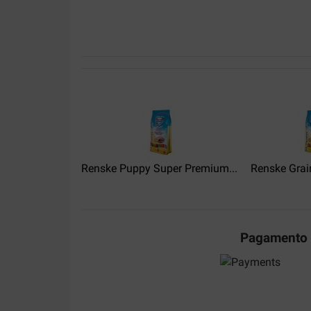
Geen mening
Translate to English
Hans Smits
30-04-2022
Consegna:
Qualità:
Keurig op tijd geleverd en de bekende kwaliteit v
Renske Puppy Super Premium...
Renske Grain
Translate to English
Ariane Adriaensen
Pagamento
19-03-2022
Heel tevreden van . Mijn Franse Bulldog eet het 
Translate to English