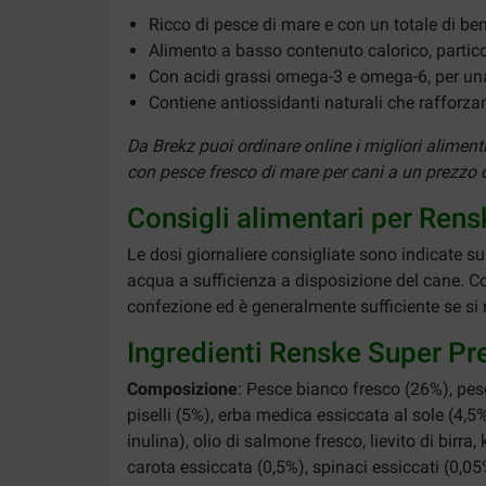
Ricco di pesce di mare e con un totale di ben
Alimento a basso contenuto calorico, partic
Con acidi grassi omega-3 e omega-6, per una
Contiene antiossidanti naturali che rafforza
Da Brekz puoi ordinare online i migliori alime
con pesce fresco di mare per cani a un prezzo co
Consigli alimentari per Re
Le dosi giornaliere consigliate sono indicate sul
acqua a sufficienza a disposizione del cane. Co
confezione ed è generalmente sufficiente se si r
Ingredienti Renske Super P
Composizione
: Pesce bianco fresco (26%), pesc
piselli (5%), erba medica essiccata al sole (4,5%
inulina), olio di salmone fresco, lievito di birra
carota essiccata (0,5%), spinaci essiccati (0,0