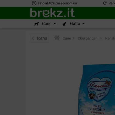
Fino al 40% piú economico
Peri
Cane
Gatto
torna
Cane
>
Cibo per cani
>
Renske