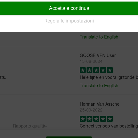
Graham
31-08-2025
Accetta e continua
Regola le impostazioni
n niet zo hoog in eiwitten.
Honden zijn er gek op en zien
in het assortiment van 6,5 kg 
Translate to English
GOOSE VPN User
15-06-2024
ats.
Hele fijne en vooral grzonde 
Translate to English
Herman Van Assche
25-09-2022
Rapporto qualità-
Correct verloop van bestelling
prezzo:
Translate to English