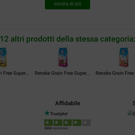
mostra di più
Frank Deboeure
12 altri prodotti della stessa categoria
14-04-2022
Rapporto qualità-
Remy was een moeilijke eter, 
prezzo:
Translate to English
oor een gunstige prijs
 Free Super...
Renske Grain Free Super...
Renske Grain Free 
Elma Van Liempd
Affidabile
08-11-2021
graag en stoelgang is goed.
Consegna:
Qu
3654
recensioni