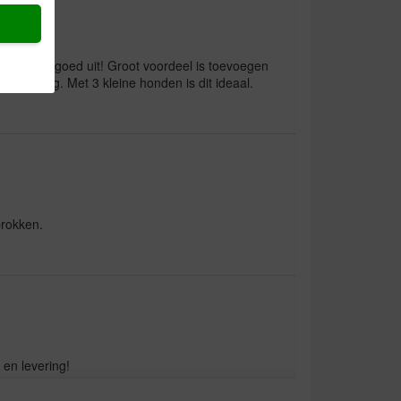
 er super goed uit! Groot voordeel is toevoegen
verpakking. Met 3 kleine honden is dit ideaal.
brokken.
 en levering!