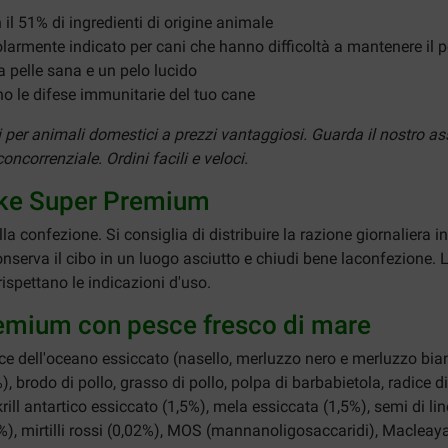
 il 51% di ingredienti di origine animale
olarmente indicato per cani che hanno difficoltà a mantenere il
 pelle sana e un pelo lucido
no le difese immunitarie del tuo cane
nti per animali domestici a prezzi vantaggiosi. Guarda il nostr
ncorrenziale. Ordini facili e veloci.
nske Super Premium
la confezione. Si consiglia di distribuire la razione giornaliera 
nserva il cibo in un luogo asciutto e chiudi bene laconfezione. 
ispettano le indicazioni d'uso.
remium con pesce fresco di mare
e dell'oceano essiccato (nasello, merluzzo nero e merluzzo bianco
), brodo di pollo, grasso di pollo, polpa di barbabietola, radice 
, krill antartico essiccato (1,5%), mela essiccata (1,5%), semi di li
5%), mirtilli rossi (0,02%), MOS (mannanoligosaccaridi), Macleay