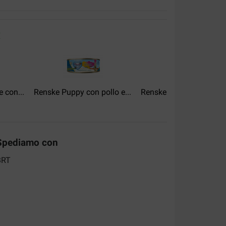
nden krijgen alles binnen wat ze nodig hebben
:
 con...
Renske Puppy con pollo e...
Renske con pollo e manz
vlugge verzending
Spediamo con
 heel tevreden over. En het voer wordt zeer