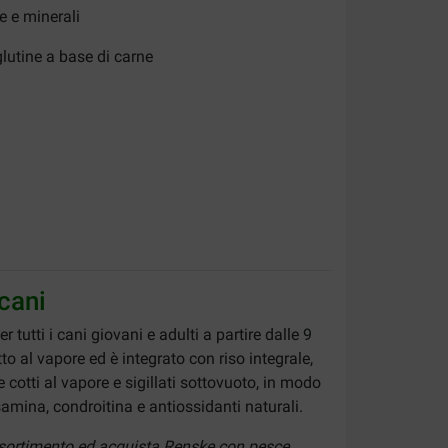
e e minerali
lutine a base di carne
cani
tutti i cani giovani e adulti a partire dalle 9
o al vapore ed è integrato con riso integrale,
cotti al vapore e sigillati sottovuoto, in modo
samina, condroitina e antiossidanti naturali.
 assortimento ed acquista Renske con pesce