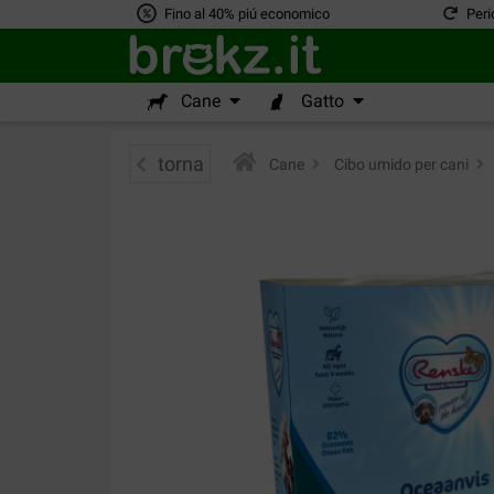
Fino al 40% piú economico
Peri
Cane
Gatto
torna
Cane
>
Cibo umido per cani
>