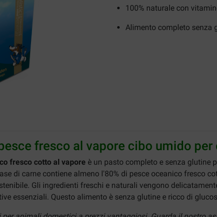
100% naturale con vitamin
Alimento completo senza g
pesce fresco al vapore cibo umido per 
co fresco cotto al vapore
è un pasto completo e senza glutine per 
ase di carne contiene almeno l'80% di pesce oceanico fresco cott
enibile. Gli ingredienti freschi e naturali vengono delicatamente 
tive essenziali. Questo alimento è senza glutine e ricco di gluco
ti per animali domestici a prezzi vantaggiosi. Guarda il nostro