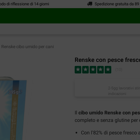
odo di riflessione di 14 giorni
Spedizione gratuita da 89
Renske cibo umido per cani
Renske con pesce fresco
(
10
)
2-5gg lavorativi st
indicazioni
Il
cibo umido Renske con pes
completo e senza glutine per c
Con l'82% di pesce fresco 