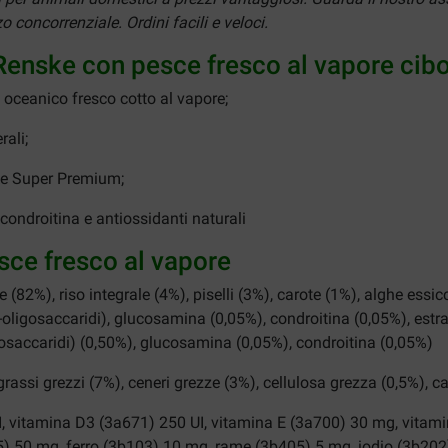
 concorrenziale. Ordini facili e veloci.
i Renske con pesce fresco al vapore ci
 oceanico fresco cotto al vapore;
ali;
ke Super Premium;
condroitina e antiossidanti naturali
sce fresco al vapore
(82%), riso integrale (4%), piselli (3%), carote (1%), alghe essic
to-oligosaccaridi), glucosamina (0,05%), condroitina (0,05%), estr
gosaccaridi) (0,50%), glucosamina (0,05%), condroitina (0,05%)
grassi grezzi (7%), ceneri grezze (3%), cellulosa grezza (0,5%), c
I, vitamina D3 (3a671) 250 UI, vitamina E (3a700) 30 mg, vita
) 50 mg, ferro (3b103) 10 mg, rame (3b405) 5 mg, iodio (3b202