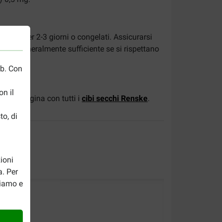
rifero per 2-3 giorni o congelati. Assicurarsi
 ed è generalmente sufficiente se si rispettano
eb. Con
n il
e alla pagina con tutti i
cibi secchi Renske
.
to, di
ioni
a. Per
riamo e