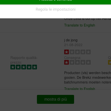
Consegna:
Qu
Regola le impostazioni
Onze Leila is dol op het Ren
Translate to English
j de jong
21-08-2022
Rapporto qualità-
Consegna:
Qu
prezzo:
Producten (vis) werden besc
gooien. De Brekz medewerker
batchnummers moeten noteren
Translate to English
mostra di più
Marion Teuben
27-06-2018