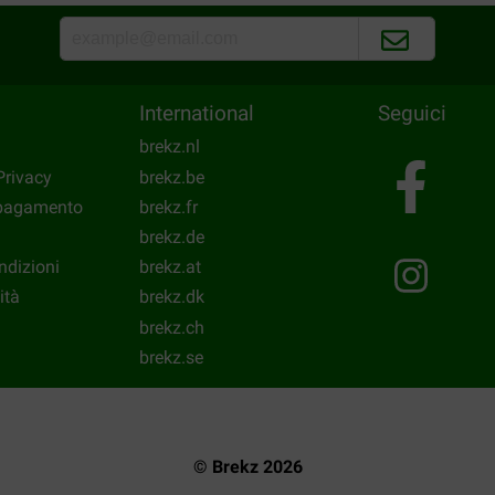
gewaardeerd door onze diere
Translate to English
International
Seguici
brekz.nl
Privacy
brekz.be
 pagamento
brekz.fr
brekz.de
ndizioni
brekz.at
ità
brekz.dk
brekz.ch
brekz.se
© Brekz 2026