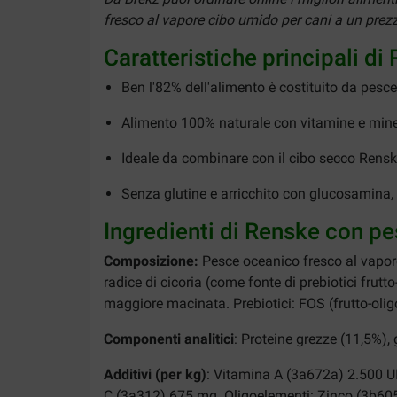
fresco al vapore cibo umido per cani a un prezzo
Caratteristiche principali d
Ben l'82% dell'alimento è costituito da pesce
Alimento 100% naturale con vitamine e miner
Ideale da combinare con il cibo secco Rens
Senza glutine e arricchito con glucosamina, 
Ingredienti di Renske con pe
Composizione:
Pesce oceanico fresco al vapore 
radice di cicoria (come fonte di prebiotici frut
maggiore macinata. Prebiotici: FOS (frutto-oli
Componenti analitici
: Proteine grezze (11,5%), 
Additivi (per kg)
: Vitamina A (3a672a) 2.500 U
C (3a312) 675 mg. Oligoelementi: Zinco (3b605