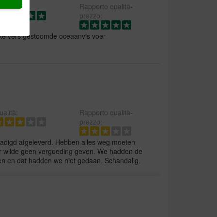
alità:
Rapporto qualità-
prezzo:
ske vers gestoomde oceaanvis voer
alità:
Rapporto qualità-
prezzo:
hadigd afgeleverd. Hebben alles weg moeten
 wilde geen vergoeding geven. We hadden de
 en dat hadden we niet gedaan. Schandalig.