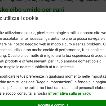
nske cibo umido per cani
 utilizza i cookie
ra su almeno 2 pasti. Gli avanzi possono essere conservati in frigo
insieme al cibo. La data di scadenza è indicata sulla confezione
kz utilizziamo cookie, pixel e tecnologie simili sul nostro sito w
ie assolutamente necessari garantiamo che tu possa navigare e
tare nel nostro negozio web in modo sicuro e senza problemi. Co
e
per scoprire tutte le sue deliziose varianti! Dai un'occhiata anch
nsenso utilizziamo anche cookie di performance, funzionali e di
ing. Questo ci permette di migliorare la tua esperienza di acquis
rti prodotti e offerte rilevanti per il tuo animale domestico e di
re meglio le nostre pubblicità ai tuoi interessi.
odificare le tue preferenze in qualsiasi momento nelle impostaz
okie tramite l'opzione “Regola impostazioni” in fondo alla pagin
e di più su come trattiamo i tuoi dati, quali dati personali elabo
Jeanne Cox-Beckers
ale scopo, consulta la nostra
informativa sulla privacy
.
15-04-2024
Accetta e continua