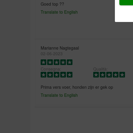
Goed top ??
Translate to English
Marianne Nagtegaal
02-06-2023
Consegna:
Qualità:
Prima vers voer, honden zijn er gek op
Translate to English
Christine De Wolf
09-10-2018