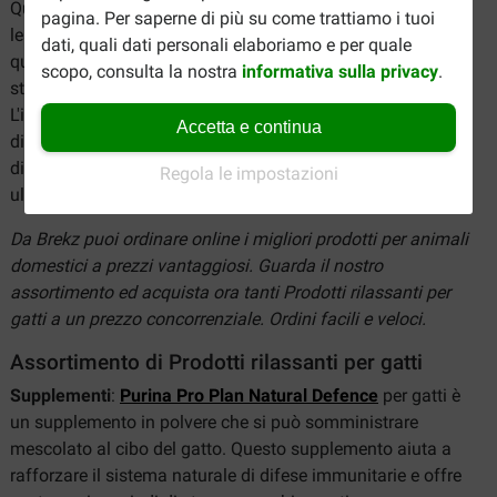
Quando si esclude che alla base ci sia una malattia o una
pagina. Per saperne di più su come trattiamo i tuoi
lesione, è molto probabile che si tratti di stress (cronico). A
dati, quali dati personali elaboriamo e per quale
questo punto è importante scoprire qual è la causa dello
scopo, consulta la nostra
informativa sulla privacy
.
stress del gatto. Sono i fuochi d'artificio? Un trasloco?
L'incontro con un (nuovo) gatto nel vicinato? Cerca sempre
Accetta e continua
di risolvere o normalizzare la fonte dello stress. Esistono
diversi prodotti calmanti per gatti che forniscono un
Regola le impostazioni
ulteriore supporto in queste situazioni.
Da Brekz puoi ordinare online i migliori prodotti per animali
domestici a prezzi vantaggiosi. Guarda il nostro
assortimento ed acquista ora tanti Prodotti rilassanti per
gatti a un prezzo concorrenziale. Ordini facili e veloci.
Assortimento di Prodotti rilassanti per gatti
Supplementi
:
Purina Pro Plan Natural Defence
per gatti è
un supplemento in polvere che si può somministrare
mescolato al cibo del gatto. Questo supplemento aiuta a
rafforzare il sistema naturale di difese immunitarie e offre