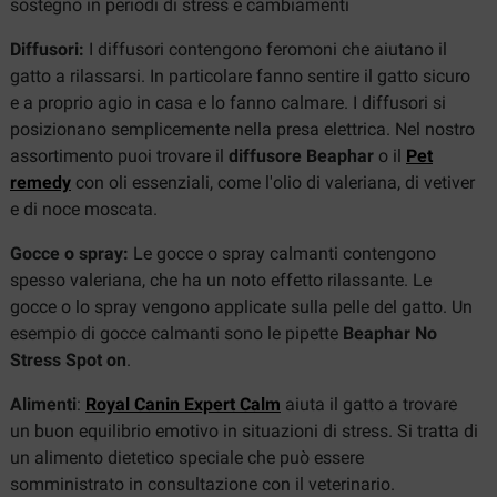
sostegno in periodi di stress e cambiamenti
Diffusori:
I diffusori contengono feromoni che aiutano il
gatto a rilassarsi. In particolare fanno sentire il gatto sicuro
e a proprio agio in casa e lo fanno calmare. I diffusori si
posizionano semplicemente nella presa elettrica. Nel nostro
assortimento puoi trovare il
diffusore Beaphar
o il
Pet
remedy
con oli essenziali, come l'olio di valeriana, di vetiver
e di noce moscata.
Gocce o spray:
Le gocce o spray calmanti contengono
spesso valeriana, che ha un noto effetto rilassante. Le
gocce o lo spray vengono applicate sulla pelle del gatto. Un
esempio di gocce calmanti sono le pipette
Beaphar No
Stress Spot on
.
Alimenti
:
Royal Canin Expert Calm
aiuta il gatto a trovare
un buon equilibrio emotivo in situazioni di stress. Si tratta di
un alimento dietetico speciale che può essere
somministrato in consultazione con il veterinario.