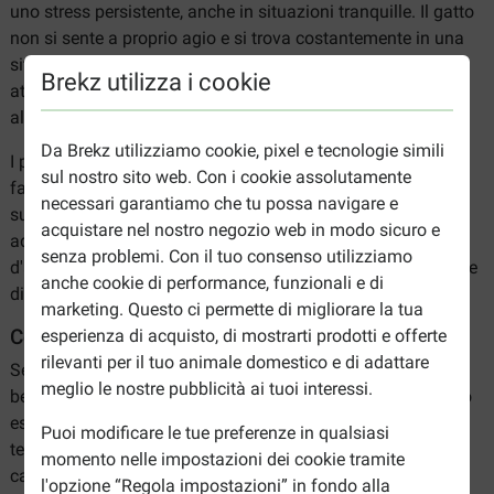
uno stress persistente, anche in situazioni tranquille. Il gatto
non si sente a proprio agio e si trova costantemente in una
situazione in cui tende a manifestare una risposta di
Brekz utilizza i cookie
attacco o fuga. Anche il suo equilibrio ormonale viene
alterato da uno stress persistente.
Da Brekz utilizziamo cookie, pixel e tecnologie simili
I prodotti calmanti possono aiutare a riequilibrare il gatto,
sul nostro sito web. Con i cookie assolutamente
facendogli ritrovare presto di nuovo il relax e la calma nel
necessari garantiamo che tu possa navigare e
suo ambiente familiare. I prodotti calmanti per gatti sono
acquistare nel nostro negozio web in modo sicuro e
adatti, ad esempio, nei momenti di paura causati da fuochi
senza problemi. Con il tuo consenso utilizziamo
d'artificio o temporali, oppure durante i viaggi o in occasione
anche cookie di performance, funzionali e di
di un trasloco.
marketing. Questo ci permette di migliorare la tua
Come riconoscere lo stress nel gatto?
esperienza di acquisto, di mostrarti prodotti e offerte
rilevanti per il tuo animale domestico e di adattare
Se sospetti che il tuo gatto soffra di stress (persistente), è
meglio le nostre pubblicità ai tuoi interessi.
bene parlarne con il veterinario. I segni dello stress possono
essere molto sottili, soprattutto se sono presenti da molto
Puoi modificare le tue preferenze in qualsiasi
tempo nei casi di stress cronico. Si tratta di piccoli
momento nelle impostazioni dei cookie tramite
cambiamenti nella routine o nel comportamento normale.
l'opzione “Regola impostazioni” in fondo alla