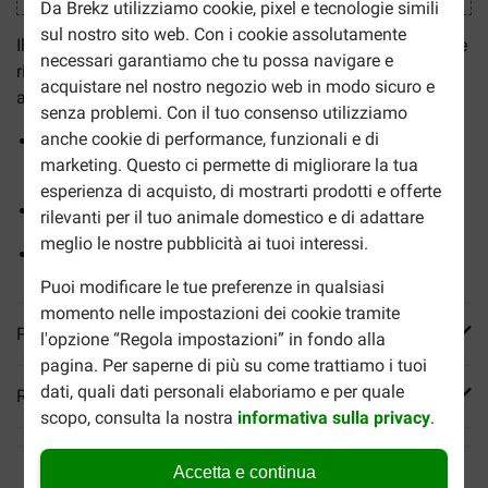
Da Brekz utilizziamo cookie, pixel e tecnologie simili
sul nostro sito web. Con i cookie assolutamente
Il
diffusore per cani Adaptil Calm
è un utile dispositivo che
necessari garantiamo che tu possa navigare e
riduce lo stress e dona al tuo cane la sensazione di un
acquistare nel nostro negozio web in modo sicuro e
ambiente sicuro e caldo.
senza problemi. Con il tuo consenso utilizziamo
anche cookie di performance, funzionali e di
Riduce lo stress e promuove un comportamento
marketing. Questo ci permette di migliorare la tua
amichevole
esperienza di acquisto, di mostrarti prodotti e offerte
Adatto a situazioni nuove e sconosciute
rilevanti per il tuo animale domestico e di adattare
meglio le nostre pubblicità ai tuoi interessi.
Calma in situazioni stressanti
Puoi modificare le tue preferenze in qualsiasi
momento nelle impostazioni dei cookie tramite
Più informazioni
l'opzione “Regola impostazioni” in fondo alla
pagina. Per saperne di più su come trattiamo i tuoi
dati, quali dati personali elaboriamo e per quale
Reviews
scopo, consulta la nostra
informativa sulla privacy
.
Accetta e continua