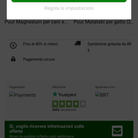
Regola le impostazioni
Puur Magnesium per cani e...
Puur Matatabi per gatto (2...
Fino al 40% in meno
Spedizione gratuita da 89
€
Pagamento sicuro
Pagamento
Affidabile
Spediamo con
3652
recensioni
Sì, voglio ricevere informazioni sulle
offerte
Ricevi le migliori offerte ogni settimana