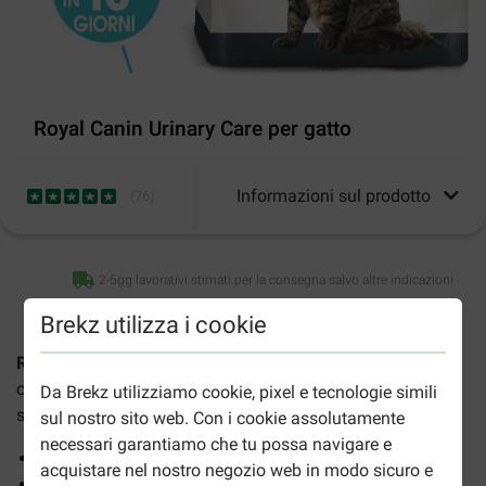
Royal Canin Urinary Care per gatto
Informazioni sul prodotto
(
76
)
2-5gg lavorativi stimati per la consegna salvo altre indicazioni
Brekz utilizza i cookie
Royal Canin Urinary Care per gatto
è un alimento secco,
completo e bilanciato, adatto ad ogni gatto, speciale per
Da Brekz utilizziamo cookie, pixel e tecnologie simili
sostenere la salute delle vie urinarie.
sul nostro sito web. Con i cookie assolutamente
necessari garantiamo che tu possa navigare e
Sostiene la salute delle vie urinarie
acquistare nel nostro negozio web in modo sicuro e
Contribuisce alla composizione ottimale dell'urina