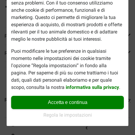
senza problemi. Con il tuo consenso utilizziamo
Da abbinare al cibo umido corrispondente, che puoi
anche cookie di performance, funzionali e di
ordinare a
parte
qui sopra.
marketing. Questo ci permette di migliorare la tua
esperienza di acquisto, di mostrarti prodotti e offerte
rilevanti per il tuo animale domestico e di adattare
Più informazioni
meglio le nostre pubblicità ai tuoi interessi.
Puoi modificare le tue preferenze in qualsiasi
Reviews
momento nelle impostazioni dei cookie tramite
l'opzione “Regola impostazioni” in fondo alla
pagina. Per saperne di più su come trattiamo i tuoi
dati, quali dati personali elaboriamo e per quale
scopo, consulta la nostra
informativa sulla privacy
.
Royal Canin per gatto Adult...
Royal Canin Regular...
Royal
Accetta e continua
Regola le impostazioni
Fino al 40% in meno
Spedizione gratuita da 89
€