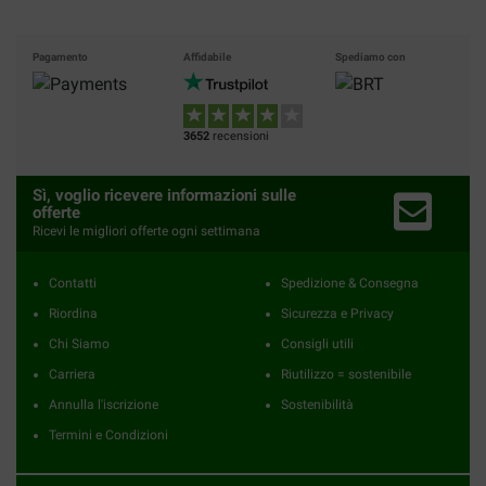
Pagamento
Affidabile
Spediamo con
3652
recensioni
Sì, voglio ricevere informazioni sulle
offerte
Ricevi le migliori offerte ogni settimana
Contatti
Spedizione & Consegna
Riordina
Sicurezza e Privacy
Chi Siamo
Consigli utili
Carriera
Riutilizzo = sostenibile
Annulla l'iscrizione
Sostenibilità
Termini e Condizioni