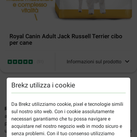
Royal Canin Adult Jack Russell Terrier cibo
per cane
Informazioni sul prodotto
(
51
)
Brekz utilizza i cookie
2-5gg lavorativi stimati per la consegna salvo altre indicazioni
Da Brekz utilizziamo cookie, pixel e tecnologie simili
Royal Canin Adult Jack Russell Terrier cibo per cane
è un
sul nostro sito web. Con i cookie assolutamente
alimento secco specifico per cani di razza Jack Russell a
necessari garantiamo che tu possa navigare e
partire da un'età di 10 mesi. Il Jack Russell Terrier, con
acquistare nel nostro negozio web in modo sicuro e
un'aspettativa di vita di 16 anni, ha un bisogno nutrizionale
senza problemi. Con il tuo consenso utilizziamo