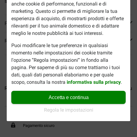
specifico per rimanere sano e in forma per tutta la vita.
anche cookie di performance, funzionali e di
marketing. Questo ci permette di migliorare la tua
esperienza di acquisto, di mostrarti prodotti e offerte
Più informazioni
rilevanti per il tuo animale domestico e di adattare
meglio le nostre pubblicità ai tuoi interessi.
Reviews
Puoi modificare le tue preferenze in qualsiasi
momento nelle impostazioni dei cookie tramite
l'opzione “Regola impostazioni” in fondo alla
pagina. Per saperne di più su come trattiamo i tuoi
dati, quali dati personali elaboriamo e per quale
scopo, consulta la nostra
informativa sulla privacy
.
Royal Canin Puppy Chihuahua...
Royal Canin Adult Chihuah
Accetta e continua
Regola le impostazioni
Fino al 40% in meno
Spedizione gratuita da 89
€
Pagamento sicuro