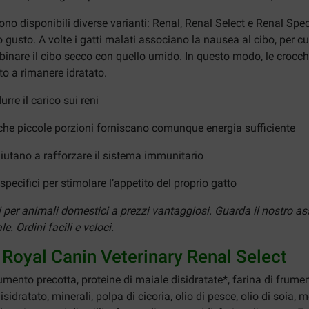
no disponibili diverse varianti: Renal, Renal Select e Renal Spe
 gusto. A volte i gatti malati associano la nausea al cibo, per cu
combinare il cibo secco con quello umido. In questo modo, le croc
to a rimanere idratato.
rre il carico sui reni
che piccole porzioni forniscano comunque energia sufficiente
aiutano a rafforzare il sistema immunitario
pecifici per stimolare l’appetito del proprio gatto
ti per animali domestici a prezzi vantaggiosi. Guarda il nostro 
. Ordini facili e veloci.
i Royal Canin Veterinary Renal Select
frumento precotta, proteine di maiale disidratate*, farina di frumen
sidratato, minerali, polpa di cicoria, olio di pesce, olio di soia, m