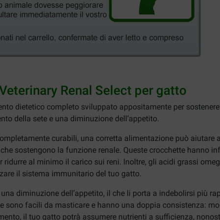
Veterinary Renal Select per gatto
nto dietetico completo sviluppato appositamente per sostenere i g
nto della sete e una diminuzione dell’appetito.
mpletamente curabili, una corretta alimentazione può aiutare a t
che sostengono la funzione renale. Queste crocchette hanno infa
 ridurre al minimo il carico sui reni. Inoltre, gli acidi grassi o
zare il sistema immunitario del tuo gatto.
o una diminuzione dell’appetito, il che li porta a indebolirsi più
e sono facili da masticare e hanno una doppia consistenza: morbi
ento, il tuo gatto potrà assumere nutrienti a sufficienza, nonos