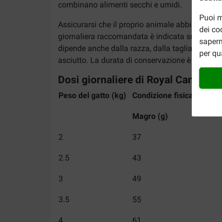
combinano alimenti secchi e umidi.
Puoi m
Assicurarsi che il proprio animale abbia sempre
dei co
giornaliera raccomandata è indicata sulla confez
sapern
dipende anche dalla razza, dalla taglia, dall’et
per qu
asciutto. La durata di conservazione è indicata
Dosi giornaliere di Royal Canin Vet
Peso del gatto (kg)
Condizione fisica del gat
Magro (g)
2
37
2.5
43
3
49
3.5
55
4
61