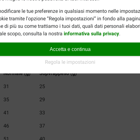
odificare le tue preferenze in qualsiasi momento nelle impostaz
 a disposizione acqua fresca. Si consiglia di suddividere la raz
okie tramite l'opzione “Regola impostazioni” in fondo alla pagin
ione e nella tabella sottostante. Si tratta tuttavia di un consigl
e di più su come trattiamo i tuoi dati, quali dati personali elabo
à e dal livello di attività del proprio animale domestico. Conserv
ale scopo, consulta la nostra
informativa sulla privacy
.
 sulla confezione ed è generalmente sufficiente se si rispetta l
Accetta e continua
erinary Renal Select per gatto
to
Regola le impostazioni
Normale (g)
Sopvrappeso (g)
31
25
35
29
41
33
46
37
51
40