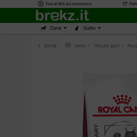
Fino al 40% piú economico
Peri
Cane
Gatto
torna
Gatto
>
Cibo per gatti
>
Royal