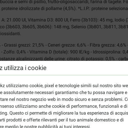
, buccia e semi di psillio, frutto-oligosaccaridi, farina di tagete. 
proteine idrolizzate di pollame (4,5%). *L.I.P.: proteine selezionat
ina A: 21.000 UI, Vitamina D3: 800 UI, Ferro (3b103): 45 mg, Iodi
(3b603, 3b605, 3b606): 148 mg, Selenio (3b801, 3b811, 3b812): 
iossidanti.
 - Grassi grezzi: 21,5% - Ceneri grezze: 6,6% - Fibra grezza: 4,6% 
- Zolfo: 0,4% - Vitamina D (totale): 900 IE/kg - Idrossiprolina: 0
stanze alcalinizzanti delle urine: citrato di potassio: 0,5% - car
 utilizza i cookie
l Canin Veterinary Renal Select per gat
ia renale cronica azotemica (IRIS stadio II, III, IV), malattia r
kz utilizziamo cookie, pixel e tecnologie simili sul nostro sito w
io, glomerulonefrite, enteropatia con perdita di proteine (PLE), p
ie assolutamente necessari garantiamo che tu possa navigare e
tare nel nostro negozio web in modo sicuro e senza problemi. Co
i crescita, gatte in gravidanza o in allattamento.
nsenso utilizziamo anche cookie di performance, funzionali e di
ing. Questo ci permette di migliorare la tua esperienza di acquis
n, è importante somministrarlo al proprio animale solo se consigl
rti prodotti e offerte rilevanti per il tuo animale domestico e di
almente nell’arco di 7 giorni. Pesare accuratamente ogni giorno l
re meglio le nostre pubblicità ai tuoi interessi.