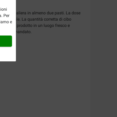
ioni
ione giornaliera in almeno due pasti. La dose
a. Per
io generale. La quantità corretta di cibo
riamo e
are questo prodotto in un luogo fresco e
’uso raccomandato.