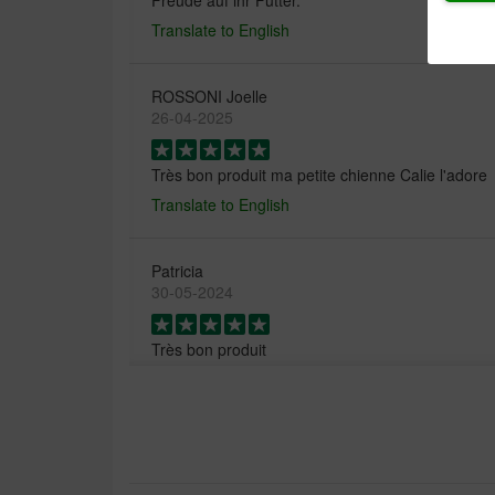
Freude auf ihr Futter.
Translate to English
ROSSONI Joelle
26-04-2025
Très bon produit ma petite chienne Calie l'adore
Translate to English
Patricia
30-05-2024
Très bon produit
Translate to English
Hilde
05-04-2024