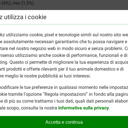
o (4%), riso (1,5%)
rassi grezzi (2,0%), fibre grezze (0,1%), ceneri grezze (2,0%), u
 utilizza i cookie
amina E (10 mg/kg)
kz utilizziamo cookie, pixel e tecnologie simili sul nostro sito w
ie assolutamente necessari garantiamo che tu possa navigare e
n diverse varianti. Per gli amanti del pesce c'è ad esempio
Schesi
tare nel nostro negozio web in modo sicuro e senza problemi. Co
nsenso utilizziamo anche cookie di performance, funzionali e di
ing. Questo ci permette di migliorare la tua esperienza di acquis
rti prodotti e offerte rilevanti per il tuo animale domestico e di
re meglio le nostre pubblicità ai tuoi interessi.
odificare le tue preferenze in qualsiasi momento nelle impostaz
okie tramite l'opzione “Regola impostazioni” in fondo alla pagin
e di più su come trattiamo i tuoi dati, quali dati personali elabo
Marianne Van Rossum
11-10-2025
ale scopo, consulta la nostra
informativa sulla privacy
.
Accetta e continua
sir, sie tanzt vor mir vor
Alles netjes en op tijd aange