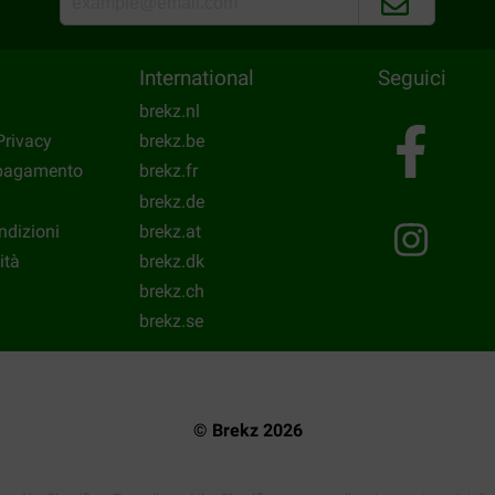
International
Seguici
brekz.nl
Privacy
brekz.be
 pagamento
brekz.fr
brekz.de
ndizioni
brekz.at
ità
brekz.dk
brekz.ch
brekz.se
© Brekz 2026