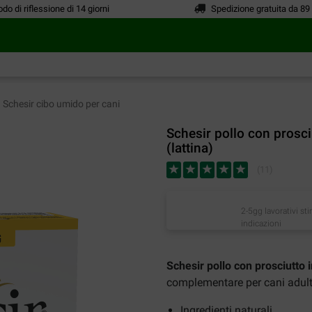
odo di riflessione di 14 giorni
Spedizione gratuita da 89
Schesir cibo umido per cani
Schesir pollo con prosci
(lattina)
(
11
)
2-5gg lavorativi st
indicazioni
Schesir pollo con prosciutto i
complementare per cani adult
Ingredienti naturali