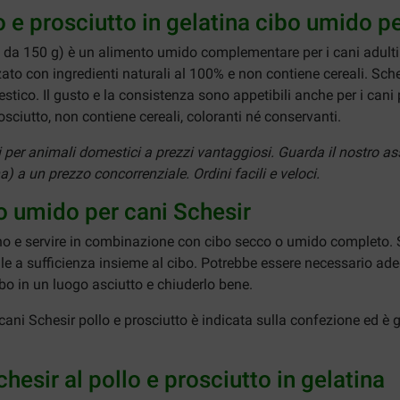
o e prosciutto in gelatina cibo umido pe
e da 150 g) è un alimento umido complementare per i cani adulti. 
lizzato con ingredienti naturali al 100% e non contiene cereali. Sc
tico. Il gusto e la consistenza sono appetibili anche per i can
rosciutto, non contiene cereali, coloranti né conservanti.
ti per animali domestici a prezzi vantaggiosi. Guarda il nostro a
a) a un prezzo concorrenziale. Ordini facili e veloci.
bo umido per cani Schesir
 e servire in combinazione con cibo secco o umido completo. Si c
 a sufficienza insieme al cibo. Potrebbe essere necessario adegua
ibo in un luogo asciutto e chiuderlo bene.
ani Schesir pollo e prosciutto è indicata sulla confezione ed è g
hesir al pollo e prosciutto in gelatina