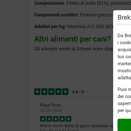
Composizione
: Filetto di pollo (51%), prosciutt
Componenti analitici:
Proteine grezze (13,0%), g
Brekz
Additivi per kg
: Vitamina A (1.650 UI/kg), vit
Da Bre
Altri alimenti per cani?
i cook
Gli alimenti umidi di Schesir sono disponibili i
acquis
tuo co
market
mostra
adatta
Puoi m
4.6
/
5
(
11
)
dei co
sapern
Klaus Ross
08-05-2026
per qu
Meine kleine Bella ist ganz versessen auf ihr Sche