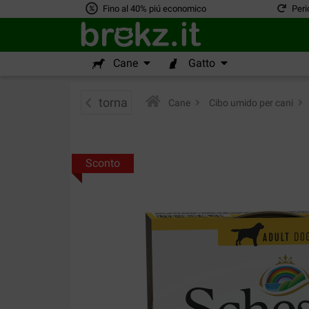
Fino al 40% piú economico
Peri
Cane
Gatto
torna
Cane
>
Cibo umido per cani
>
Sconto