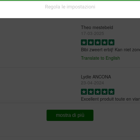
goed.
Regola le impostazioni
Translate to English
Theo mestebeld
17-03-2025
Bibi zweert erbij! Kan niet zon
Translate to English
Lydie ANCONA
23-04-2024
Excellent produit toute en vi
Translate to English
mostra di più
Jet Flat
24-11-2022