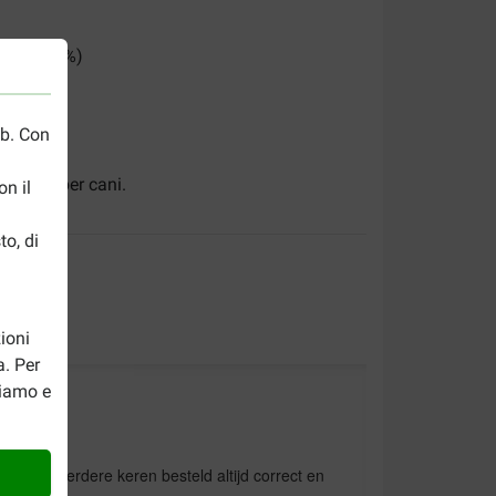
midità (83%)
eb. Con
r tonno
per cani.
n il
to, di
ioni
a. Per
riamo e
komen. Meerdere keren besteld altijd correct en