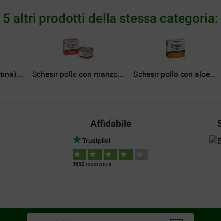
nde natvoeding zonder
Consegna:
Qu
5 altri prodotti della stessa categoria:
Het ziet er goed en puur uit e
Translate to English
ina)...
Schesir pollo con manzo...
Schesir pollo con aloe...
Alfons
18-09-2019
ch nicht gekauft habe.
Prima voeding voor mijn huis
Affidabile
natuurlijke manier klaargemaa
Translate to English
3652
recensioni