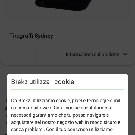
Tiragraffi Sydney
Informazioni sul prodotto
2-5gg lavorativi stimati per la consegna salvo altre indicazioni
Brekz utilizza i cookie
Da Brekz utilizziamo cookie, pixel e tecnologie simili
Il
Tiragraffi Sydney per gatti
è alto 90 cm e ha un ampio
sul nostro sito web. Con i cookie assolutamente
tronco avvolto di resistente tappeto di sisal. Con un
necessari garantiamo che tu possa navigare e
morbido punto di ristoro sulla parte superiore, rifinito con
acquistare nel nostro negozio web in modo sicuro e
un soffice peluche.
senza problemi. Con il tuo consenso utilizziamo
Design compatto, perfetto per i piccoli spazi