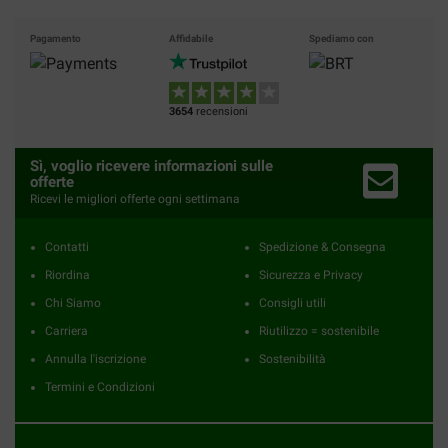
Pagamento
Affidabile
Spediamo con
3654
recensioni
Sì, voglio ricevere informazioni sulle
offerte
Ricevi le migliori offerte ogni settimana
Contatti
Spedizione & Consegna
Riordina
Sicurezza e Privacy
Chi Siamo
Consigli utili
Carriera
Riutilizzo = sostenibile
Annulla l'iscrizione
Sostenibilità
Termini e Condizioni