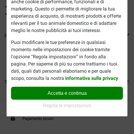
anche cookie di performance, funzionali e di
Aspetto lussuoso
marketing. Questo ci permette di migliorare la tua
Ideale per far graffiare e giocare il tuo gatto
esperienza di acquisto, di mostrarti prodotti e offerte
rilevanti per il tuo animale domestico e di adattare
meglio le nostre pubblicità ai tuoi interessi.
Più informazioni
Puoi modificare le tue preferenze in qualsiasi
momento nelle impostazioni dei cookie tramite
l'opzione “Regola impostazioni” in fondo alla
pagina. Per saperne di più su come trattiamo i tuoi
dati, quali dati personali elaboriamo e per quale
scopo, consulta la nostra
informativa sulla privacy
.
Tiragraffi Trend Catrock...
Tiragraffi di cartone Sofa...
Tira
Accetta e continua
Fino al 40% in meno
Spedizione gratuita da 89
Regola le impostazioni
€
Pagamento sicuro