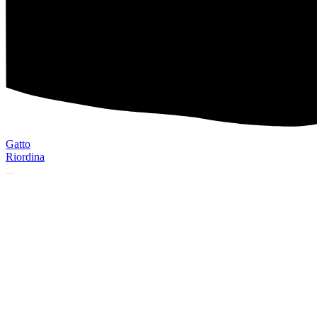
Gatto
Riordina