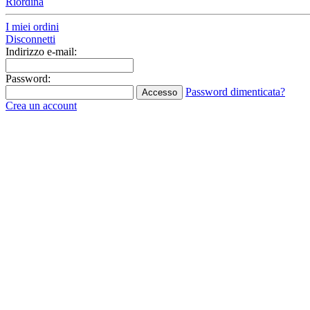
Riordina
I miei ordini
Disconnetti
Indirizzo e-mail:
Password:
Password dimenticata?
Accesso
Crea un account