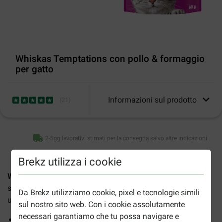
Whiskas Temptations con pollo & formaggio
per gatto
Informazioni sul prodotto
(
21
)
2-5gg lavorativi stimati per la consegna salvo altre indicazioni
Brekz utilizza i cookie
Whiskas Temptations con pollo e formaggio
è uno
spuntino irresistibile per i gatti. Lo snack è croccante e ha
Da Brekz utilizziamo cookie, pixel e tecnologie simili
un delizioso ripieno morbido all'interno.
sul nostro sito web. Con i cookie assolutamente
necessari garantiamo che tu possa navigare e
Con vitamine e minerali