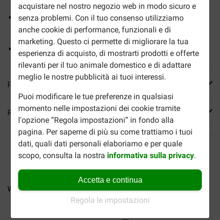
acquistare nel nostro negozio web in modo sicuro e
Snack croccante con ripieno di pollo e formaggio
senza problemi. Con il tuo consenso utilizziamo
cremoso
anche cookie di performance, funzionali e di
marketing. Questo ci permette di migliorare la tua
Confezione richiudibile
esperienza di acquisto, di mostrarti prodotti e offerte
rilevanti per il tuo animale domestico e di adattare
meglio le nostre pubblicità ai tuoi interessi.
Più informazioni
Puoi modificare le tue preferenze in qualsiasi
momento nelle impostazioni dei cookie tramite
Reviews
l'opzione “Regola impostazioni” in fondo alla
pagina. Per saperne di più su come trattiamo i tuoi
dati, quali dati personali elaboriamo e per quale
scopo, consulta la nostra
informativa sulla privacy
.
Accetta e continua
Whiskas Dental Treats con...
Whiskas Temptations al...
W
Regola le impostazioni