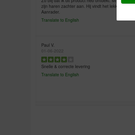
Zo blij dat ik dit product heb ontdekt. Mijn hond
zijn haren zachter aan. Hij vindt het lekker, wa
Aanrader.
Translate to English
Paul V.
01-06-2022
Snelle & correcte levering
Translate to English
SjoerdD. van der Meer
17-06-2019
Een goed product.