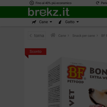
Fino al 40% piú economico
Peri
Cane
Gatto
torna
Cane
>
Snack per cane
>
BF 
Sconto