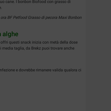
l tuo cane. I bonbon Biofood con grasso di
e.
sta ora BF Petfood Grasso di pecora Maxi Bonbon
n alghe
 offri questi snack inizia con metà della dose
di media taglia, da Brekz puoi trovare anche
onfezione e dovrebbe rimanere valida qualora ci