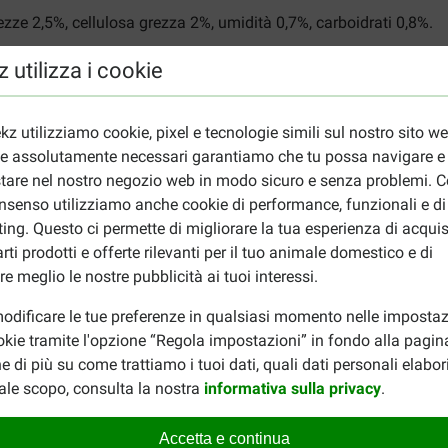
ezze 2,5%, cellulosa grezza 2%, umidità 0,7%, carboidrati 0,8%.
 utilizza i cookie
er 1000g.
kz utilizziamo cookie, pixel e tecnologie simili sul nostro sito w
ie assolutamente necessari garantiamo che tu possa navigare e
o cane? O cerchi un altro tipo di snack? Visita la nostra pagina
tare nel nostro negozio web in modo sicuro e senza problemi. Co
nsenso utilizziamo anche cookie di performance, funzionali e di
ing. Questo ci permette di migliorare la tua esperienza di acquis
rti prodotti e offerte rilevanti per il tuo animale domestico e di
re meglio le nostre pubblicità ai tuoi interessi.
odificare le tue preferenze in qualsiasi momento nelle impostaz
okie tramite l'opzione “Regola impostazioni” in fondo alla pagin
e di più su come trattiamo i tuoi dati, quali dati personali elabo
Wim de Bruin
ale scopo, consulta la nostra
informativa sulla privacy
.
24-01-2024
Accetta e continua