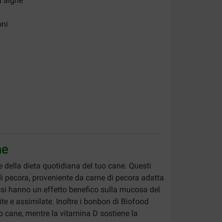
n alghe
oni
he
 della dieta quotidiana del tuo cane. Questi
 di pecora, proveniente da carne di pecora adatta
assi hanno un effetto benefico sulla mucosa del
te e assimilate. Inoltre i bonbon di Biofood
uo cane, mentre la vitamina D sostiene la