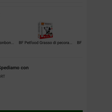
:
, goed voor de vacht, ze wordt glanzend en
onbon...
BF Petfood Grasso di pecora...
BF Petfood Maxi Bo
Spediamo con
 dierenwinkel