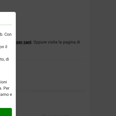
eb. Con
 di
Snack per cani
. Oppure visita la pagina di
n il
to, di
ioni
a. Per
riamo e