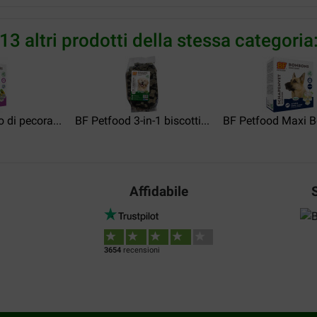
Translate to English
13 altri prodotti della stessa categoria
hubertine keppens
25-10-2017
heerlijke snoep voor de hond
gezond.
 di pecora...
BF Petfood 3-in-1 biscotti...
BF Petfood Maxi B
Translate to English
s.a.m. Koning de
Affidabile
04-01-2017
 blokjes schapenvet ziet Hij is
prima ik haalde het al bij mijn
Translate to English
3654
recensioni