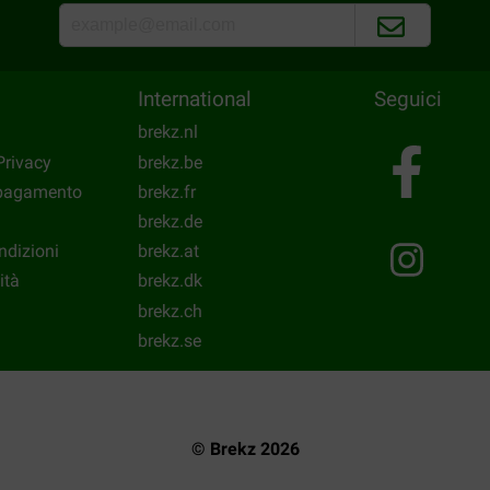
International
Seguici
brekz.nl
Privacy
brekz.be
 pagamento
brekz.fr
brekz.de
ndizioni
brekz.at
ità
brekz.dk
brekz.ch
brekz.se
© Brekz 2026