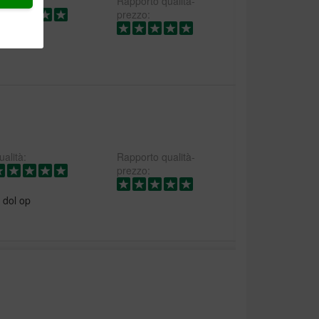
alità:
Rapporto qualità-
prezzo:
ond.
alità:
Rapporto qualità-
prezzo:
 dol op
beoordelen