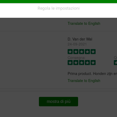
 haart VEEL minder. Ook voelen
Consegna:
Qu
t mooi meegenomen is.
Regola le impostazioni
Goed voor de vacht van de h
Translate to English
D. Van der Wal
24-09-2021
Consegna:
Qu
Prima product. Honden zijn er
Translate to English
Jacqueline Janssen
17-01-2018
mostra di più
nog te kort in gebruik om te 