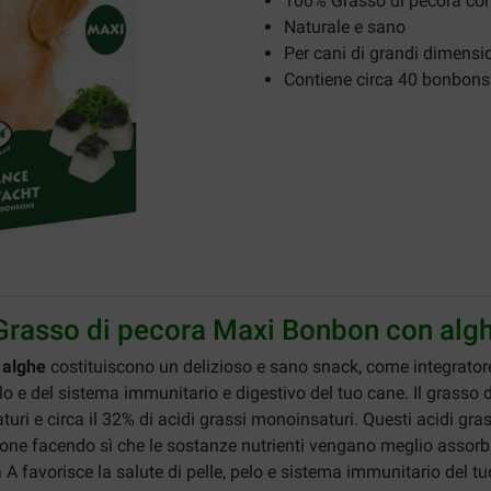
100% Grasso di pecora co
Naturale e sano
Per cani di grandi dimensi
Contiene circa 40 bonbons
Grasso di pecora Maxi Bonbon con alg
 alghe
costituiscono un delizioso e sano snack, come integratore
lo e del sistema immunitario e digestivo del tuo cane. Il grasso
uri e circa il 32% di acidi grassi monoinsaturi. Questi acidi gr
tione facendo sì che le sostanze nutrienti vengano meglio assorbi
 A favorisce la salute di pelle, pelo e sistema immunitario del t