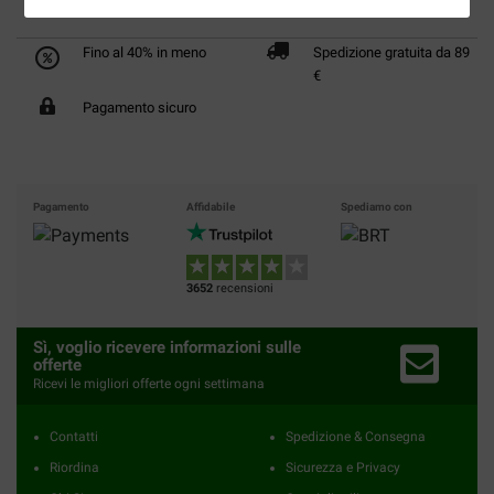
Fino al 40% in meno
Spedizione gratuita da 89
€
Pagamento sicuro
Pagamento
Affidabile
Spediamo con
3652
recensioni
Sì, voglio ricevere informazioni sulle
offerte
Ricevi le migliori offerte ogni settimana
Contatti
Spedizione & Consegna
Riordina
Sicurezza e Privacy