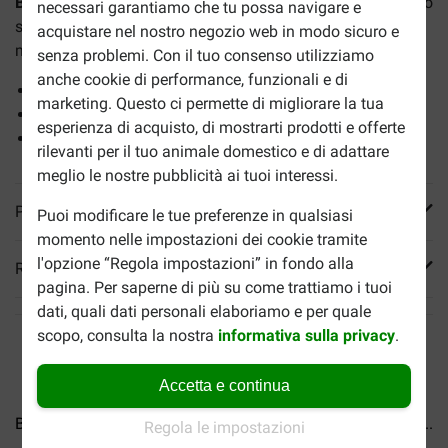
BF Petfood Mini Bonbon Grasso di Pecora con alghe
è uno
necessari garantiamo che tu possa navigare e
spuntino naturale a base di grasso di pecora che aiuta a
acquistare nel nostro negozio web in modo sicuro e
mantenere il cane forte e sano.
senza problemi. Con il tuo consenso utilizziamo
anche cookie di performance, funzionali e di
Mantiene la pelle sana e il mantello lucido
marketing. Questo ci permette di migliorare la tua
Gustoso snack con grasso di pecora e alghe marine
esperienza di acquisto, di mostrarti prodotti e offerte
Ricco di vitamine
rilevanti per il tuo animale domestico e di adattare
meglio le nostre pubblicità ai tuoi interessi.
Più informazioni
Puoi modificare le tue preferenze in qualsiasi
momento nelle impostazioni dei cookie tramite
l'opzione “Regola impostazioni” in fondo alla
Reviews
pagina. Per saperne di più su come trattiamo i tuoi
dati, quali dati personali elaboriamo e per quale
scopo, consulta la nostra
informativa sulla privacy
.
Accetta e continua
BF Petfood Mini Bonbon...
BF Petfood Grasso di pecora...
Regola le impostazioni