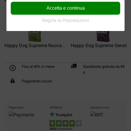
Reviews
Accetta e continua
Regola le impostazioni
Happy Dog Supreme Nuova...
Happy Dog Supreme Sensible
Fino al 40% in meno
Spedizione gratuita da 89
€
Pagamento sicuro
Pagamento
Affidabile
Spediamo con
3654
recensioni