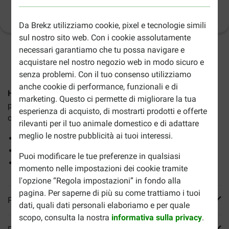
Informazioni sul prodotto
(
11
)
Da Brekz utilizziamo cookie, pixel e tecnologie simili
sul nostro sito web. Con i cookie assolutamente
necessari garantiamo che tu possa navigare e
2-5gg lavorativi stimati per la consegna salvo altre indicazioni
acquistare nel nostro negozio web in modo sicuro e
senza problemi. Con il tuo consenso utilizziamo
anche cookie di performance, funzionali e di
Happy Dog Fit & Vital Sport per cane
è un alimento secco
marketing. Questo ci permette di migliorare la tua
progettato appositamente per lo sport e per cani da lavoro,
esperienza di acquisto, di mostrarti prodotti e offerte
così come i cani in gravidanza e allattamento.
rilevanti per il tuo animale domestico e di adattare
meglio le nostre pubblicità ai tuoi interessi.
Sostiene muscoli e articolazioni
Con 5 diverse proteine
Puoi modificare le tue preferenze in qualsiasi
Sostiene la salute di pelle e pelo
momento nelle impostazioni dei cookie tramite
l'opzione “Regola impostazioni” in fondo alla
pagina. Per saperne di più su come trattiamo i tuoi
Più informazioni
dati, quali dati personali elaboriamo e per quale
scopo, consulta la nostra
informativa sulla privacy
.