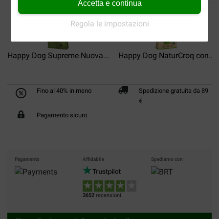
Accetta e continua
Regola le impostazioni
Happy Dog Supreme Nuova...
Happy Dog NaturCroq con...
Fino al 40% in meno
Spedizione gratuita da 89
€
Pagamento sicuro
Pagamento
Affidabile
Spediamo con
3652
recensioni