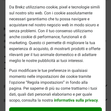
Da Brekz utilizziamo cookie, pixel e tecnologie simili
2-5gg lavorativi stimati per la consegna salvo altre indicazioni
sul nostro sito web. Con i cookie assolutamente
necessari garantiamo che tu possa navigare e
acquistare nel nostro negozio web in modo sicuro e
Happy Dog Supreme Sensible Irlanda per cane
è un
senza problemi. Con il tuo consenso utilizziamo
alimento completo, studiato specificatamente per cani
anche cookie di performance, funzionali e di
adulti a partire dagli 11 kg di peso. Per cani con particolare
marketing. Questo ci permette di migliorare la tua
sensibilità di stomaco o intolleranze alimentari.
esperienza di acquisto, di mostrarti prodotti e offerte
rilevanti per il tuo animale domestico e di adattare
Proteine sane e leggere da digerire di alta qualità
meglio le nostre pubblicità ai tuoi interessi.
Per un pelo lucido e curato
Per cani con sensibilità alimentari
Puoi modificare le tue preferenze in qualsiasi
momento nelle impostazioni dei cookie tramite
l'opzione “Regola impostazioni” in fondo alla
Più informazioni
pagina. Per saperne di più su come trattiamo i tuoi
dati, quali dati personali elaboriamo e per quale
scopo, consulta la nostra
informativa sulla privacy
.
Reviews