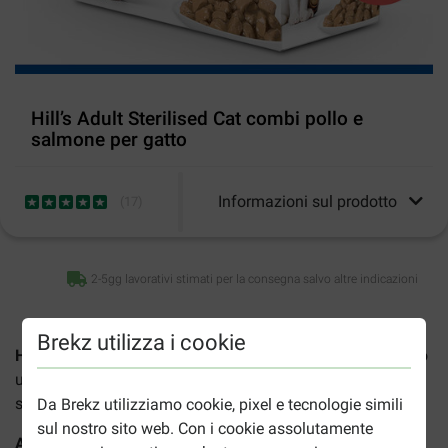
Hill’s Adult Sterilised Cat combi pollo e
salmone per gatto
Informazioni sul prodotto
(
17
)
2-5gg lavorativi stimati per la consegna salvo altre indicazioni
Brekz utilizza i cookie
Hill's Science Plan Adult Sterilised per gatto
è un alimento
umido misto per gatti adulti fino a 6 anni, castrati o
sterilizzati.
Da Brekz utilizziamo cookie, pixel e tecnologie simili
sul nostro sito web. Con i cookie assolutamente
Attenzione:
Questo prodotto prenderà un nuovo nome, ma