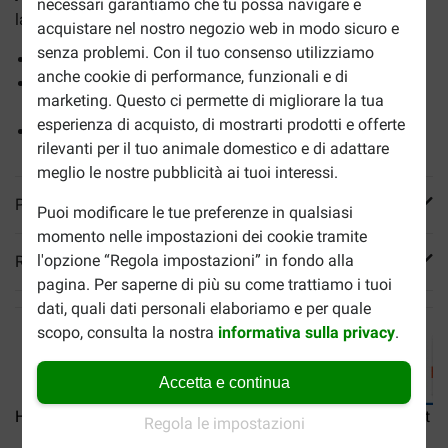
necessari garantiamo che tu possa navigare e
la composizione rimarrà la stessa.
acquistare nel nostro negozio web in modo sicuro e
senza problemi. Con il tuo consenso utilizziamo
Limitato apporto di minerali
anche cookie di performance, funzionali e di
Aiuta a mantenere un peso ideale e a proteggere le vie
marketing. Questo ci permette di migliorare la tua
urinarie
esperienza di acquisto, di mostrarti prodotti e offerte
Alimento perfettamente bilanciato
rilevanti per il tuo animale domestico e di adattare
meglio le nostre pubblicità ai tuoi interessi.
Più informazioni
Puoi modificare le tue preferenze in qualsiasi
momento nelle impostazioni dei cookie tramite
l'opzione “Regola impostazioni” in fondo alla
Reviews
pagina. Per saperne di più su come trattiamo i tuoi
dati, quali dati personali elaboriamo e per quale
scopo, consulta la nostra
informativa sulla privacy
.
Accetta e continua
Hill's Kitten Favourite...
Hill’s Kitten Poultry...
Hill’s Adult c
Regola le impostazioni