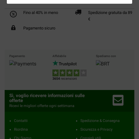
Fino al 40% in meno
Spedizione gratuita da 89
€
Pagamento sicuro
Pagamento
Affidabile
Spediamo con
3654
recensioni
Sì, voglio ricevere informazioni sulle
offerte
Ricevi le migliori offerte ogni settimana
Contatti
Spedizione & Consegna
Riordina
Sicurezza e Privacy
Chi Siamo
Consigli utili