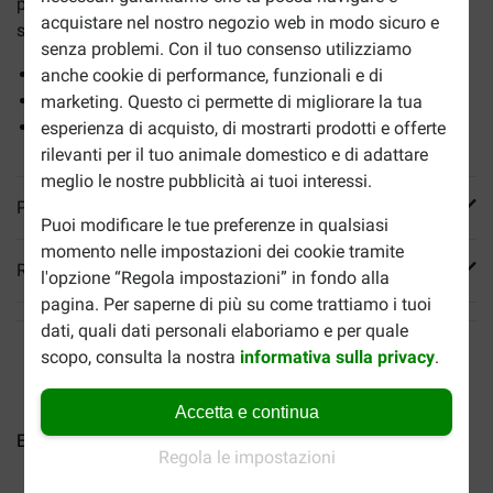
peso. Questo cibo favorisce il mantenimento di un peso
acquistare nel nostro negozio web in modo sicuro e
sano.
senza problemi. Con il tuo consenso utilizziamo
Facilmente digeribile
anche cookie di performance, funzionali e di
Facile da servire
marketing. Questo ci permette di migliorare la tua
Contiene ingredienti di alta qualità
esperienza di acquisto, di mostrarti prodotti e offerte
rilevanti per il tuo animale domestico e di adattare
meglio le nostre pubblicità ai tuoi interessi.
Più informazioni
Puoi modificare le tue preferenze in qualsiasi
momento nelle impostazioni dei cookie tramite
Reviews
l'opzione “Regola impostazioni” in fondo alla
pagina. Per saperne di più su come trattiamo i tuoi
dati, quali dati personali elaboriamo e per quale
scopo, consulta la nostra
informativa sulla privacy
.
Accetta e continua
Eukanuba Adult al pollo per...
Eukanuba Adult Hairball...
E
Regola le impostazioni