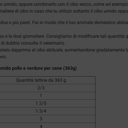
bo umido, oppure combinarlo con il cibo secco, come ad esempi
ornaliere di cibo in caso che tu utilizzi soltanto il cibo umido o
 su due o più pasti. Fai in modo che il tuo animale domestico a
uso e le dosi giornaliere. Consigliamo di modificare tali quantit
di dubbio consulta il veterinario.
colalo dapprima al cibo abituale, aumentandone gradatamente la 
rni.
t umido pollo e verdure per cane (363g)
Quantità lattine da 363 g
2/3
1
1 2/5
1 3/4
3
4