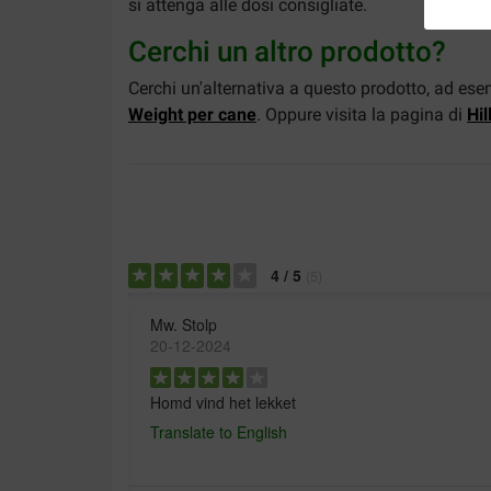
si attenga alle dosi consigliate.
Cerchi un altro prodotto?
Cerchi un'alternativa a questo prodotto, ad e
Weight per cane
. Oppure visita la pagina di
Hill
4
/
5
(
5
)
Mw. Stolp
20-12-2024
Homd vind het lekket
Translate to English