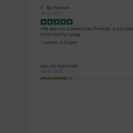
E. Van Roomen
08-05-2019
Hills was ons al bekend van Frankrijk. Is een he
hond heeft het graag.
Translate to English
jean van keymeulen
16-05-2018
Voor onze borderkes oudere hond dik in orde lus
Translate to English