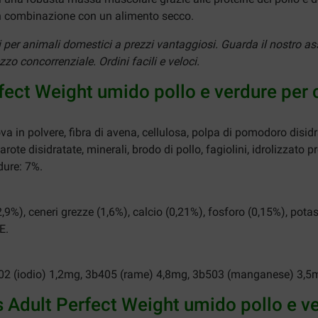
n combinazione con un alimento secco.
i per animali domestici a prezzi vantaggiosi. Guarda il nostro as
o concorrenziale. Ordini facili e veloci.
erfect Weight umido pollo e verdure per
ova in polvere, fibra di avena, cellulosa, polpa di pomodoro disid
carote disidratate, minerali, brodo di pollo, fagiolini, idrolizzato 
dure: 7%.
 (2,9%), ceneri grezze (1,6%), calcio (0,21%), fosforo (0,15%), po
E.
3b202 (iodio) 1,2mg, 3b405 (rame) 4,8mg, 3b503 (manganese) 3,5
l's Adult Perfect Weight umido pollo e 