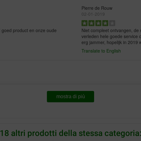
Pierre de Rouw
02-01-2019
el goed product en onze oude
Niet compleet ontvangen, de s
verleden hele goede service d
erg jammer, hopelijk in 2019 w
Translate to English
t het graag
mostra di più
18 altri prodotti della stessa categoria