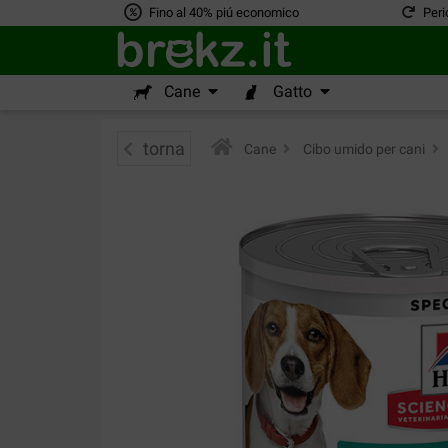
Fino al 40% piú economico
Peri
Cane
Gatto
torna
Cane
>
Cibo umido per cani
>