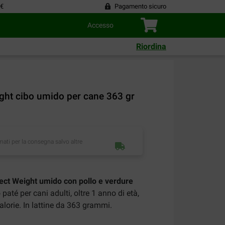
 €
Pagamento sicuro
Accesso
Riordina
ight cibo umido per cane 363 gr
imati per la consegna salvo altre
fect Weight umido con pollo e verdure
paté per cani adulti, oltre 1 anno di età,
orie. In lattine da 363 grammi.