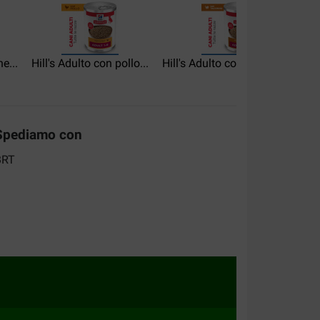
e...
Hill's Adulto con pollo...
Hill's Adulto con tacchino...
H
Spediamo con