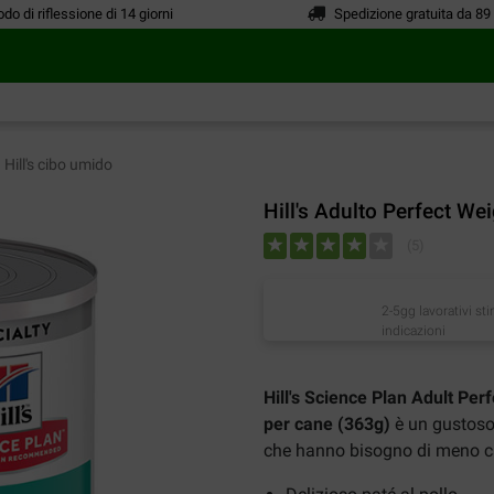
odo di riflessione di 14 giorni
Spedizione gratuita da 89
Hill's cibo umido
Hill's Adulto Perfect We
(
5
)
2-5gg lavorativi st
indicazioni
Hill's Science Plan Adult Per
per cane (363g)
è un gustoso 
che hanno bisogno di meno cal