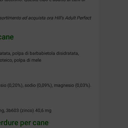
sortimento ed acquista ora Hill's Adult Perfect
 cane
ratata, polpa di barbabietola disidratata,
proteico, polpa di mele
tassio (0,20%), sodio (0,09%), magnesio (0,03%).
mg, 3b603 (zinco) 40,6 mg
verdure per cane