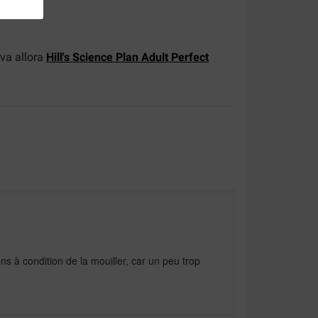
va allora
Hill's Science Plan Adult Perfect
s à condition de la mouiller, car un peu trop