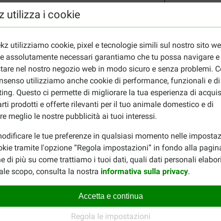
5
 utilizza i cookie
6
1 per 10 kg di peso
kz utilizziamo cookie, pixel e tecnologie simili sul nostro sito w
ie assolutamente necessari garantiamo che tu possa navigare e
 - dieta mista secco-umido
tare nel nostro negozio web in modo sicuro e senza problemi. Co
ne da 363 g
Dose di crocchette (g)
nsenso utilizziamo anche cookie di performance, funzionali e di
15
ing. Questo ci permette di migliorare la tua esperienza di acquis
rti prodotti e offerte rilevanti per il tuo animale domestico e di
55
re meglio le nostre pubblicità ai tuoi interessi.
45
75
odificare le tue preferenze in qualsiasi momento nelle impostaz
195
okie tramite l'opzione “Regola impostazioni” in fondo alla pagin
200
e di più su come trattiamo i tuoi dati, quali dati personali elabo
ale scopo, consulta la nostra
informativa sulla privacy
.
295
385
Accetta e continua
8 g per kg di peso
iudendo bene la confezione. La data di scadenza si trova sulla c
Regola le impostazioni