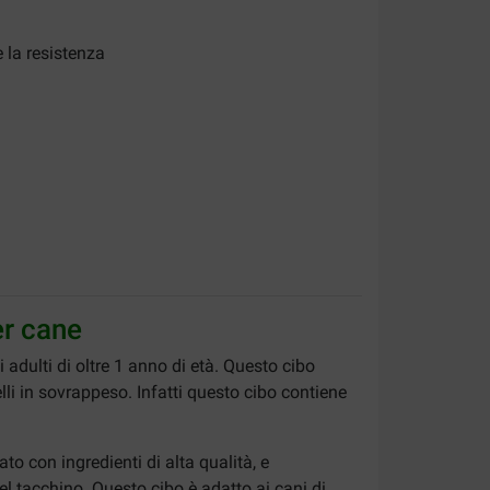
 la resistenza
er cane
adulti di oltre 1 anno di età. Questo cibo
lli in sovrappeso. Infatti questo cibo contiene
to con ingredienti di alta qualità, e
l tacchino. Questo cibo è adatto ai cani di