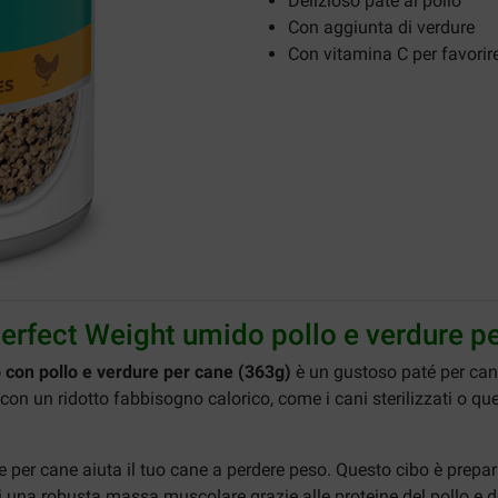
Delizioso paté al pollo
Con aggiunta di verdure
Con vitamina C per favorire
 Perfect Weight umido pollo e verdure p
o con pollo e verdure per cane (363g)
è un gustoso paté per cani 
on un ridotto fabbisogno calorico, come i cani sterilizzati o que
e per cane aiuta il tuo cane a perdere peso. Questo cibo è prepara
 una robusta massa muscolare grazie alle proteine del pollo e de