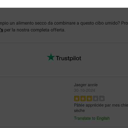
sempio un alimento secco da combinare a questo cibo umido? Pro
's
per la nostra completa offerta.
Jaeger annie
30-10-2024
Pâtée appréciée par mes chien
sèche
Translate to English