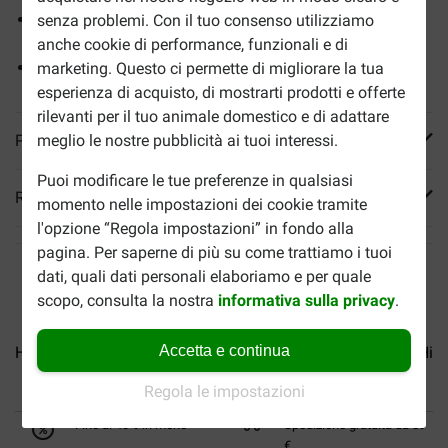
Apporto energetico adeguato per mantenere un peso
senza problemi. Con il tuo consenso utilizziamo
ideale
anche cookie di performance, funzionali e di
Con ingredienti facilmente digeribili
marketing. Questo ci permette di migliorare la tua
esperienza di acquisto, di mostrarti prodotti e offerte
rilevanti per il tuo animale domestico e di adattare
Più informazioni
meglio le nostre pubblicità ai tuoi interessi.
Puoi modificare le tue preferenze in qualsiasi
Reviews
momento nelle impostazioni dei cookie tramite
l'opzione “Regola impostazioni” in fondo alla
pagina. Per saperne di più su come trattiamo i tuoi
dati, quali dati personali elaboriamo e per quale
scopo, consulta la nostra
informativa sulla privacy
.
Accetta e continua
Hill's Adulto con manzo in...
Hill's Puppy (Cucciolo)...
Hill
Regola le impostazioni
Fino al 40% in meno
Spedizione gratuita da 89
€