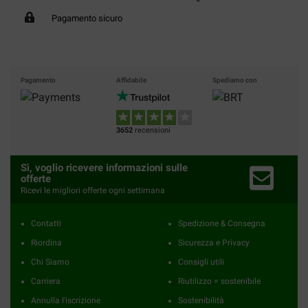
Pagamento sicuro
Pagamento
Affidabile
Spediamo con
3652
recensioni
Sì, voglio ricevere informazioni sulle
offerte
Ricevi le migliori offerte ogni settimana
Contatti
Spedizione & Consegna
Riordina
Sicurezza e Privacy
Chi Siamo
Consigli utili
Carriera
Riutilizzo = sostenibile
Annulla l'iscrizione
Sostenibilità