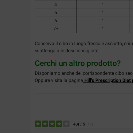
4
1
5
1
6
1
7+
1
Conserva il cibo in luogo fresco e asciutto, ch
si attenga alle dosi consigliate.
Cerchi un altro prodotto?
Disponiamo anche del corrispondente cibo secco 
Oppure visita la pagina
Hill's Prescription Diet 
4.4
/
5
(
17
)