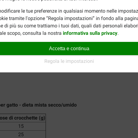
colalo dapprima al cibo abituale, aumentandone gradatamente la 
rni.
odificare le tue preferenze in qualsiasi momento nelle impostaz
okie tramite l'opzione “Regola impostazioni” in fondo alla pagin
D+Mobility/Kidney+Joint Care umido per gatto con pollo
e di più su come trattiamo i tuoi dati, quali dati personali elabo
ale scopo, consulta la nostra
informativa sulla privacy
.
Accetta e continua
Regola le impostazioni
D per gatto - dieta mista secco/umido
ose di crocchette (g)
15
25