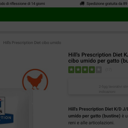
odo di riflessione di 14 giorni
Spedizione gratuita da 89
Hill's Prescription Diet cibo umido
Hill's Prescription Diet 
cibo umido per gatto (b
(
17
)
2-5gg lavorativi st
indicazioni
Hill's Prescription Diet K/D J
umido per gatto (bustine)
è u
reni e alle articolazioni.