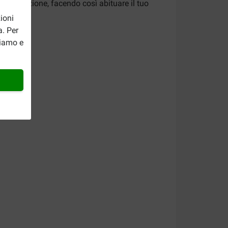
proporzione, facendo così abituare il tuo
ioni
a. Per
riamo e