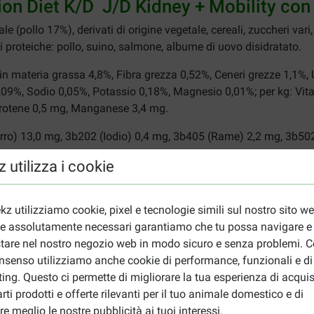
ption Diet K/D J/D Kidney + Mobility con
le (pollo 17%), derivati di origine vegetale, cereali, zuccheri vari,
i proteiche: pollo, suino, salmone, albume di uovo disidratato.
 in materia grassa 4,8%, Fibra grezza 0,52%, Ceneri grezze 1,1%
,09%, Sodio 0,05%, Potassio 0,18%, Magnesio 0,01%; per kg: Vit
rotene 0,5 mg, Manganese 3,4 mg.
ro) 13,0 mg, 3b202 (Iodio) 0,4 mg, 3b405 (Rame) 2,2 mg, 3b50
 utilizza i cookie
78 kcal.
kz utilizziamo cookie, pixel e tecnologie simili sul nostro sito w
l's Prescription Diet K/D J/D Kidney + M
ie assolutamente necessari garantiamo che tu possa navigare e
tare nel nostro negozio web in modo sicuro e senza problemi. Co
 su due o più pasti. Fai in modo che il tuo animale domestico a
nsenso utilizziamo anche cookie di performance, funzionali e di
ing. Questo ci permette di migliorare la tua esperienza di acquis
uso e le dosi giornaliere. Consigliamo di modificare tali quantit
rti prodotti e offerte rilevanti per il tuo animale domestico e di
di dubbio consulta il veterinario.
re meglio le nostre pubblicità ai tuoi interessi.