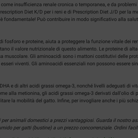
te, come insufficienza renale cronica o temporanea, e da problemi 
scription Diet K/D per i reni e di Prescription Diet J/D per la mob
 fondamentale! Può contribuire in modo significativo alla salute
 fosforo e proteine, aiuta a proteggere la funzione vitale dei re
no il valore nutrizionale di questo alimento. Le proteine di alta 
muscolare. Gli aminoacidi sono i mattoni costitutivi delle prot
gli esseri viventi. Gli aminoacidi essenziali non possono essere si
i DHA e di altri acidi grassi omega-3, nonché livelli adeguati di 
me alla metionina, gli acidi grassi omega-3 derivati dall'olio di
litare la mobilità del gatto. Infine, per invogliare anche i più sc
i per animali domestici a prezzi vantaggiosi. Guarda il nostro as
ido per gatti (bustine) a un prezzo concorrenziale. Ordini facili