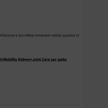
onfezione e dovrebbe rimanere valida qualora ci
/D+Mobility Kidney+Joint Care per gatto
.