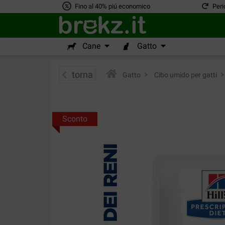
Fino al 40% piú economico
Peri
Cane
Gatto
torna
Gatto
>
Cibo umido per gatti
>
Sconto