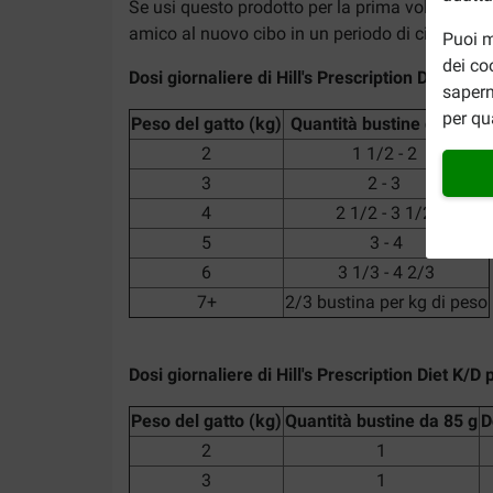
Se usi questo prodotto per la prima volta, mes
amico al nuovo cibo in un periodo di circa 7 gio
Puoi m
dei co
Dosi giornaliere di Hill's Prescription Diet K/
sapern
per qu
Peso del gatto (kg)
Quantità bustine da 85 g
2
1 1/2 - 2
3
2 - 3
4
2 1/2 - 3 1/2
5
3 - 4
6
3 1/3 - 4 2/3
7+
2/3 bustina per kg di peso
Dosi giornaliere di Hill's Prescription Diet K/
Peso del gatto (kg)
Quantità bustine da 85 g
D
2
1
3
1