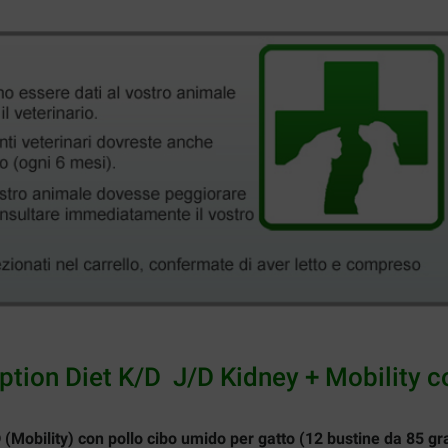
iption Diet K/D J/D Kidney + Mobility c
/D (Mobility) con pollo cibo umido per gatto (12 bustine da 85 g