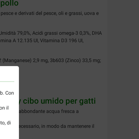
 pollo
 pesce e derivati del pesce, oli e grassi, uova e
, Umidità 79,0%, Acidi grassi omega-3 0,3%, DHA
amina A 12.135 UI, Vitamina D3 196 UI,
2 (Manganese) 2,9 mg, 3b603 (Zinco) 33,5 mg;
eb. Con
obility cibo umido per gatti
n il
bbia sempre abbondante acqua fresca a
to, di
à qualora necessario, in modo da mantenere il