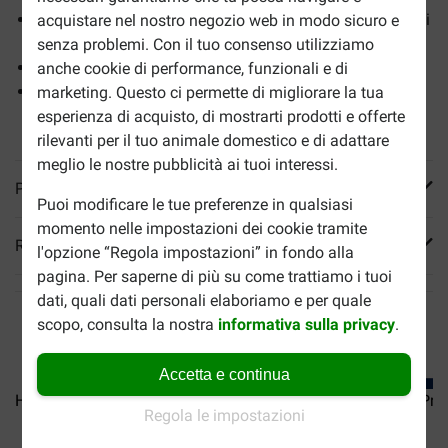
Alimento dietetico speciale per aiutare a ridurre i disturbi
acquistare nel nostro negozio web in modo sicuro e
urinari più comuni
senza problemi. Con il tuo consenso utilizziamo
Riduce il rischio di calcoli di struvite e ossalato di calcio
anche cookie di performance, funzionali e di
L'alimentazione permanente offre benefici ai gatti con
marketing. Questo ci permette di migliorare la tua
patologie alle vie urinarie.
esperienza di acquisto, di mostrarti prodotti e offerte
rilevanti per il tuo animale domestico e di adattare
meglio le nostre pubblicità ai tuoi interessi.
Più informazioni
Puoi modificare le tue preferenze in qualsiasi
momento nelle impostazioni dei cookie tramite
Reviews
l'opzione “Regola impostazioni” in fondo alla
pagina. Per saperne di più su come trattiamo i tuoi
dati, quali dati personali elaboriamo e per quale
scopo, consulta la nostra
informativa sulla privacy
.
Accetta e continua
Hill's Prescription Diet...
Hill's Prescription Diet...
Hill's Pre
Regola le impostazioni