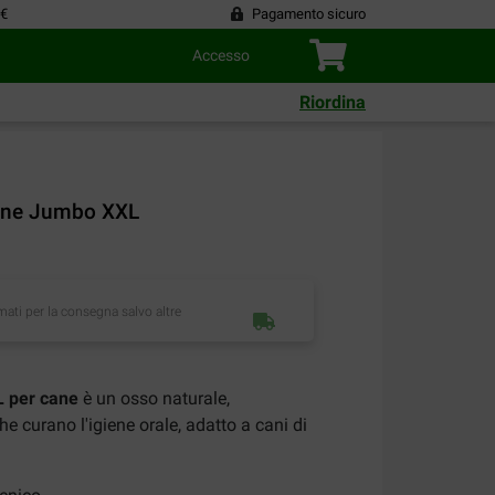
 €
Pagamento sicuro
Accesso
Riordina
Cane Jumbo XXL
imati per la consegna salvo altre
 per cane
è un osso naturale,
he curano l'igiene orale, adatto a cani di