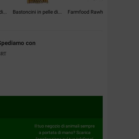
i...
Bastoncini in pelle di...
Farmfood Rawhide Dental...
Pu
Spediamo con
Il tuo negozio di animali sempre
a portata di mano? Scarica