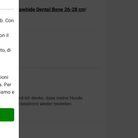
m Food Rawhide Dental Bone 26-28 cm
!
eb. Con
n il
to, di
ioni
a. Per
riamo e
dieser Art und ich denke, dass meine Hunde
sen Artikel bestimmt wieder bestellen.