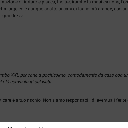
rmazione di tartaro e placca; inoltre, tramite la masticazione, 
a large ed è dunque adatto ai cani di taglia più grande, con una
 e grandezza.
Jumbo XXL per cane a pochissimo, comodamente da casa con un 
 più convenienti del web!
icare è a tuo rischio. Non siamo responsabili di eventuali ferite 