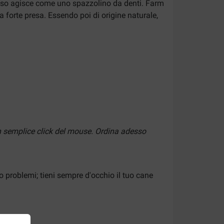
l'osso agisce come uno spazzolino da denti. Farm
 forte presa. Essendo poi di origine naturale,
semplice click del mouse. Ordina adesso
o problemi; tieni sempre d'occhio il tuo cane