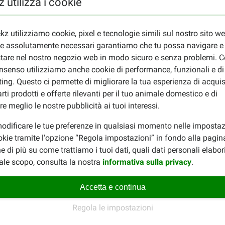
 utilizza i cookie
o composto da pelle essiccata naturale? Prova il fantastico
Far
od nella nostra sezione
Farm Food per cani
.
kz utilizziamo cookie, pixel e tecnologie simili sul nostro sito w
ie assolutamente necessari garantiamo che tu possa navigare e
tare nel nostro negozio web in modo sicuro e senza problemi. Co
nsenso utilizziamo anche cookie di performance, funzionali e di
ing. Questo ci permette di migliorare la tua esperienza di acquis
rti prodotti e offerte rilevanti per il tuo animale domestico e di
re meglio le nostre pubblicità ai tuoi interessi.
Edeltrud Sperl
odificare le tue preferenze in qualsiasi momento nelle impostaz
25-10-2018
okie tramite l'opzione “Regola impostazioni” in fondo alla pagin
e di più su come trattiamo i tuoi dati, quali dati personali elabo
Das ist meine 2. Bestellung 
ale scopo, consulta la nostra
informativa sulla privacy
.
begeistert sind. Ich werde die
Translate to English
Accetta e continua
Regola le impostazioni
Rubino
20-07-2017