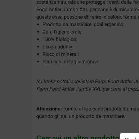
sostanza naturale che protegge i denti dalla fo
Food Antler Jumbo XXL per cane è di misura extr
queste ossa possono differire in colore, forma
Prodotto da masticare ipoallergenico
Cura l'igiene orale
100% biologico
Senza additivi
Ricco di minerali
Per i cani di taglia grande
Su Brekz potrai acquistare Farm Food Antler 
Farm Food Antler Jumbo XXL per cane ai prezzi
Attenzione:
fornire al tuo cane prodotti da mast
quando gli dai un prodotto da masticare.
Cercavi un altro prodotto?