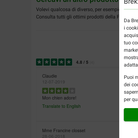
Brekz
Volevi qualcosa di diverso, per esempio un oss
Consulta tutti gli ottimi prodotti della Farm Fo
Da Bre
i cook
acquis
tuo co
market
mostra
4.8
/
5
(
4
)
adatta
Claudie
Puoi m
12-07-2019
dei co
sapern
Mon chien adore!
per qu
Translate to English
Mme Francine closset
28-06-2018