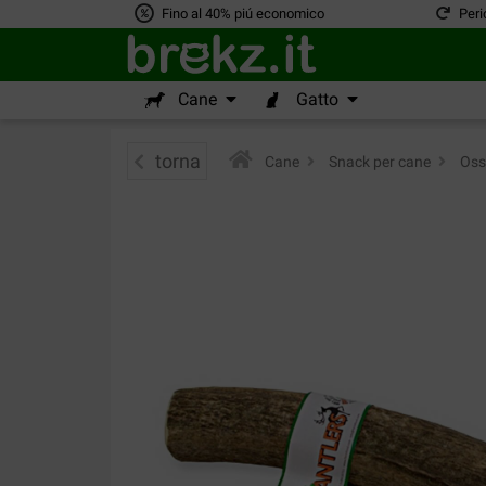
Fino al 40% piú economico
Peri
Cane
Gatto
torna
Cane
>
Snack per cane
>
Ossi