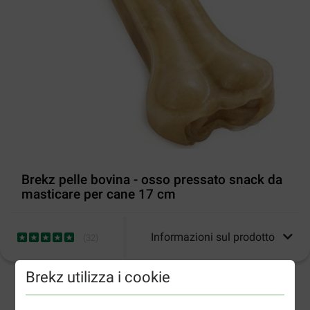
Brekz pelle bovina - osso pressato snack da
masticare per cane 17 cm
Informazioni sul prodotto
(
32
)
Brekz utilizza i cookie
3-6gg lavorativi stimati per la consegna salvo altre indicazioni