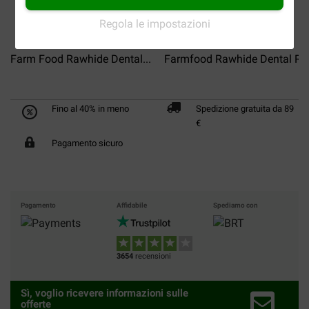
Regola le impostazioni
Farm Food Rawhide Dental...
Farmfood Rawhide Dental Ro
Fino al 40% in meno
Spedizione gratuita da 89
€
Pagamento sicuro
Pagamento
Affidabile
Spediamo con
3654
recensioni
Sì, voglio ricevere informazioni sulle
offerte