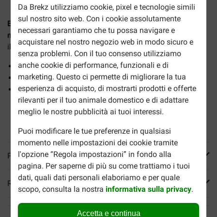
Da Brekz utilizziamo cookie, pixel e tecnologie simili
sul nostro sito web. Con i cookie assolutamente
Brekz pelle bovina - osso pressato 17 cm snack da
necessari garantiamo che tu possa navigare e
masticare
(confezione da 8 pezzi) è un gustoso snack per
acquistare nel nostro negozio web in modo sicuro e
il tuo cane in una confezione conveniente.
senza problemi. Con il tuo consenso utilizziamo
anche cookie di performance, funzionali e di
Per ore di divertimento
marketing. Questo ci permette di migliorare la tua
A sostegno dell'igiene dentale quotidiana
esperienza di acquisto, di mostrarti prodotti e offerte
Circa 17 cm di lunghezza
rilevanti per il tuo animale domestico e di adattare
meglio le nostre pubblicità ai tuoi interessi.
Puoi modificare le tue preferenze in qualsiasi
momento nelle impostazioni dei cookie tramite
l'opzione “Regola impostazioni” in fondo alla
Più informazioni
pagina. Per saperne di più su come trattiamo i tuoi
dati, quali dati personali elaboriamo e per quale
Reviews
scopo, consulta la nostra
informativa sulla privacy
.
Accetta e continua