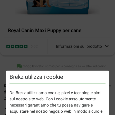
Royal Canin Maxi Puppy per cane
Informazioni sul prodotto
(
406
)
2-5gg lavorativi stimati per la consegna salvo altre indicazioni
Brekz utilizza i cookie
Royal Canin Maxi Puppy
è un alimento per cuccioli di razze
di grandi dimensioni fino a 15 mesi con un peso adulto da
Da Brekz utilizziamo cookie, pixel e tecnologie simili
26 a 45 kg. I vantaggi:
sul nostro sito web. Con i cookie assolutamente
necessari garantiamo che tu possa navigare e
Supporta la resistenza naturale
acquistare nel nostro negozio web in modo sicuro e
Crescita sostenuta - Fabbisogno energetico moderato