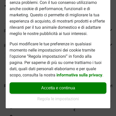
senza problemi. Con il tuo consenso utilizziamo
Da abbinare al cibo umido corrispondente, che puoi
anche cookie di performance, funzionali e di
ordinare
a parte
qui sopra.
marketing. Questo ci permette di migliorare la tua
esperienza di acquisto, di mostrarti prodotti e offerte
rilevanti per il tuo animale domestico e di adattare
Più informazioni
meglio le nostre pubblicità ai tuoi interessi.
Puoi modificare le tue preferenze in qualsiasi
Reviews
momento nelle impostazioni dei cookie tramite
l'opzione “Regola impostazioni” in fondo alla
pagina. Per saperne di più su come trattiamo i tuoi
dati, quali dati personali elaboriamo e per quale
scopo, consulta la nostra
informativa sulla privacy
.
Royal Canin Mini Ageing 12+...
Royal Canin Medium Starter.
Accetta e continua
Regola le impostazioni
Fino al 40% in meno
Spedizione gratuita da 89
€