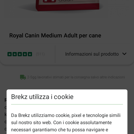
Royal Canin Medium Adult per cane
Informazioni sul prodotto
(
511
)
2-5gg lavorativi stimati per la consegna salvo altre indicazioni
Brekz utilizza i cookie
Royal Canin Medium Adult per cane
sono crocchette per
cani di taglia media di peso compreso tra 11 kg e 25
kg con età compresa tra 12 mesi e 7 anni. Un pasto
Da Brekz utilizziamo cookie, pixel e tecnologie simili
completo e prelibato con molteplici benefici per il vostro
sul nostro sito web. Con i cookie assolutamente
cane:
necessari garantiamo che tu possa navigare e