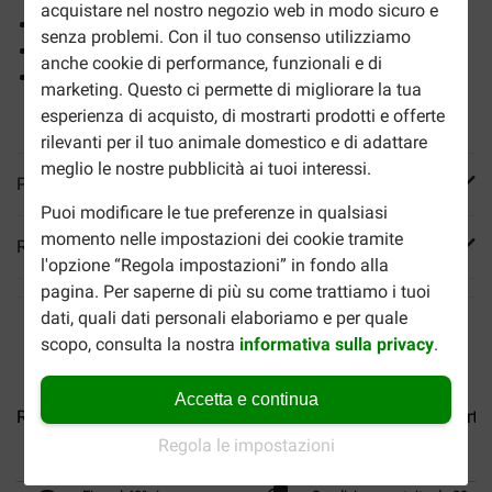
acquistare nel nostro negozio web in modo sicuro e
Rinforza le difese naturali
senza problemi. Con il tuo consenso utilizziamo
Favorisce la digestione
anche cookie di performance, funzionali e di
Da abbinare al cibo umido corrispondente, che puoi
marketing. Questo ci permette di migliorare la tua
ordinare
a parte
qui sopra.
esperienza di acquisto, di mostrarti prodotti e offerte
rilevanti per il tuo animale domestico e di adattare
meglio le nostre pubblicità ai tuoi interessi.
Più informazioni
Puoi modificare le tue preferenze in qualsiasi
momento nelle impostazioni dei cookie tramite
Reviews
l'opzione “Regola impostazioni” in fondo alla
pagina. Per saperne di più su come trattiamo i tuoi
dati, quali dati personali elaboriamo e per quale
scopo, consulta la nostra
informativa sulla privacy
.
Accetta e continua
Royal Canin Mini Ageing 12+...
Royal Canin Medium Starter.
Regola le impostazioni