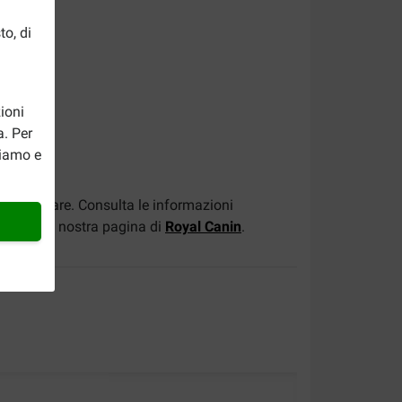
to, di
ioni
a. Per
riamo e
a abbinare. Consulta le informazioni
hi visita la nostra pagina di
Royal Canin
.