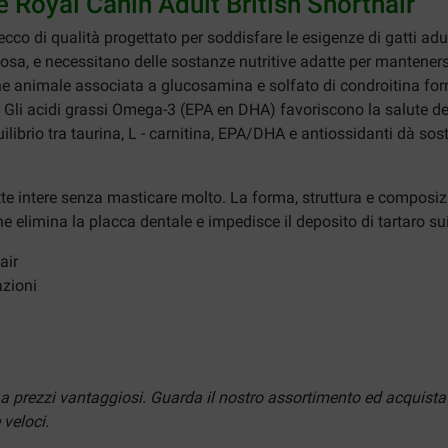
e Royal Canin Adult British Shorthair
cco di qualità progettato per soddisfare le esigenze di gatti adult
a, e necessitano delle sostanze nutritive adatte per mantenersi 
igine animale associata a glucosamina e solfato di condroitina 
. Gli acidi grassi Omega-3 (EPA en DHA) favoriscono la salute dell
ilibrio tra taurina, L - carnitina, EPA/DHA e antiossidanti dà sost
ette intere senza masticare molto. La forma, struttura e composiz
elimina la placca dentale e impedisce il deposito di tartaro sui
air
azioni
 a prezzi vantaggiosi. Guarda il nostro assortimento ed acquista 
 veloci.