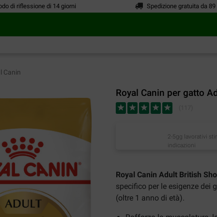
odo di riflessione di 14 giorni
Spedizione gratuita da 89
l Canin
Royal Canin per gatto Ad
(
117
)
2-5gg lavorativi st
indicazioni
Royal Canin Adult British Sho
specifico per le esigenze dei g
(oltre 1 anno di età).