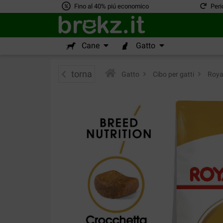
Fino al 40% piú economico
Peri
Cane
Gatto
torna
Gatto
>
Cibo per gatti
>
Roya