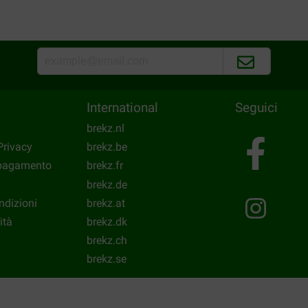
International
Seguici
brekz.nl
Privacy
brekz.be
 pagamento
brekz.fr
brekz.de
ndizioni
brekz.at
ità
brekz.dk
brekz.ch
brekz.se