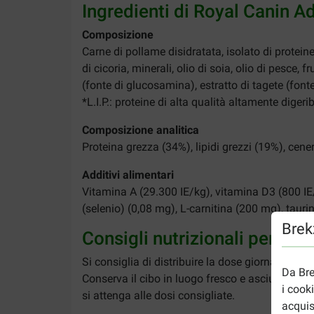
Ingredienti di Royal Canin Ad
Composizione
Carne di pollame disidratata, isolato di proteine 
di cicoria, minerali, olio di soia, olio di pesce, 
(fonte di glucosamina), estratto di tagete (fonte 
*L.I.P.: proteine di alta qualità altamente digerib
Composizione analitica
Proteina grezza (34%), lipidi grezzi (19%), cene
Additivi alimentari
Vitamina A (29.300 IE/kg), vitamina D3 (800 IE/
(selenio) (0,08 mg), L-carnitina (200 mg), taurin
Brekz
Consigli nutrizionali per Roy
Si consiglia di distribuire la dose giornaliera
Da Bre
Conserva il cibo in luogo fresco e asciutto, ch
i cook
si attenga alle dosi consigliate.
acquis