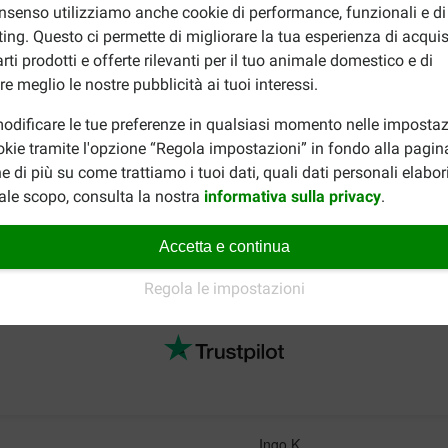
lt British Shorthair 34
nsenso utilizziamo anche cookie di performance, funzionali e di
ing. Questo ci permette di migliorare la tua esperienza di acquis
Normale attività / elevata
rti prodotti e offerte rilevanti per il tuo animale domestico e di
stine)
42 - 52 g (24 - 33 g + 1 bustine)
re meglio le nostre pubblicità ai tuoi interessi.
stine)
61 - 69 g (42 - 51 g + 1 bustine)
odificare le tue preferenze in qualsiasi momento nelle impostaz
stine)
77 - 85 g (59 - 66 g + 1 bustine)
okie tramite l'opzione “Regola impostazioni” in fondo alla pagin
e di più su come trattiamo i tuoi dati, quali dati personali elabo
ale scopo, consulta la nostra
informativa sulla privacy
.
re facilmente al tuo ordine anche un alimento umido adeguato d
Accetta e continua
anin Adult British Shorthair cibo umido
. Per altri alimenti secc
Regola le impostazioni
Ingo K.