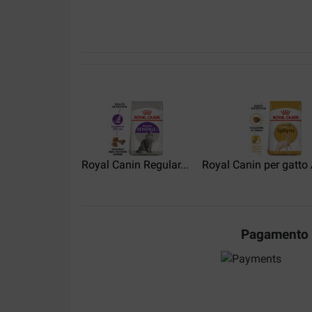
Translate to English
Volkan Mies
14-05-2025
Sehr schön.
Translate to English
Jürgen Frischeisen
Royal Canin Regular...
06-04-2025
Royal Canin per gatto A
Alles super gelaufen!
Translate to English
Pagamento