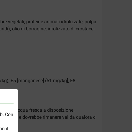
ibre vegetali, proteine animali idrolizzate, polpa
ridi), olio di borragine, idrolizzato di crostacei
mg/kg), E5 [manganese] (51 mg/kg], E8
bondante acqua fresca a disposizione.
eb. Con
onfezione e dovrebbe rimanere valida qualora ci
n il