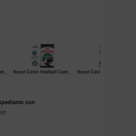
:
eunde mögen es!
r...
Royal Canin Hairball Care...
Royal Canin Outdoor per ga
e werde ich es nicht beurteilen
Spediamo con