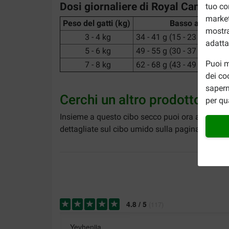
Dosi giornaliere di Royal Canin Adu
tuo co
market
Peso del gatti (kg)
Basso attivà
mostra
3 - 4 kg
34 - 41 g (15 - 23 g + 1 bu
adatta
5 - 6 kg
49 - 55 g (30 - 37 g + 1 bu
Puoi m
7 - 8 kg
62 - 68 g (43 - 49 g + 1 bu
dei co
sapern
Cerchi un altro prodotto?
per qu
Insieme a questo cibo secco puoi ora aggiunge
dettagliate sul cibo umido sulla pagina
Royal C
4.8
/
5
(
117
)
Yevheniia