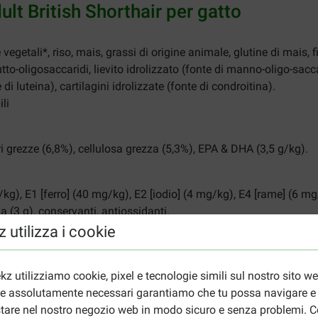
ult British Shorthair per gatto
vegetali*, riso, mais, grassi di origine animale, glutine di mais, f
frutto-oligosaccaridi, lievito idrolizzato (fonte di manno-oligo-sacca
di luteina), cartilagini idrolizzate (fonte di condroitina).
ili
ri grezze (6,8%), cellulosa grezza (5,3%), EPA & DHA (3,5 g/kg).
kg), E1 [ferro] (40 mg/kg), E2 [iodio] (4 mg/kg), E4 [rame] (6 
a (3 g), conservanti, antiossidanti.
 utilizza i cookie
al Canin Adult British Shorthair
 su due o più pasti. Fai in modo che il tuo gatto abbia sempre ab
kz utilizziamo cookie, pixel e tecnologie simili sul nostro sito w
iudendo bene la confezione. La data di scadenza si trova sulla c
ie assolutamente necessari garantiamo che tu possa navigare e
tare nel nostro negozio web in modo sicuro e senza problemi. Co